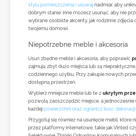
stylu pomieszczenia i usuwaj
nadmiar, aby unikn
dobrym stanie; inne możesz usunąć, aby nie prz
wybrane osobiste akcenty, jak rodzinne zdjęcia c
twojemu domowi.
Niepotrzebne meble i akcesoria
Usuń zbędne meble i akcesoria, aby poprawić
p
zajmują zbyt dużo miejsca lub są niepraktyczne, t
codziennego użytku. Przy zakupie nowych prze
dostępną przestrzeń.
Wybierz mniejsze meble lub te z
ukrytym prz
pozwolą zaoszczędzić miejsce, a jednocześnie u
każdej
powierzchni oraz ogranicz ilość dekoracji
Przygotuj się również na usunięcie mebli, które
przez platformy internetowe, takie jak Vinted
Selektywnej Zbiórki Odpadów Komunalnych lub s