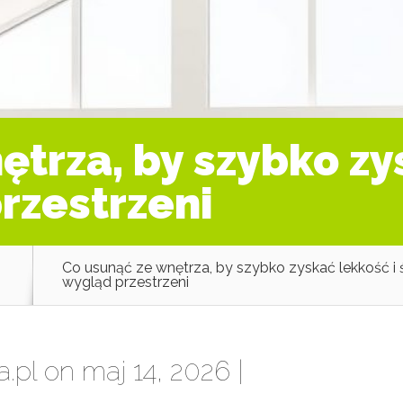
trza, by szybko zy
rzestrzeni
z
Co usunąć ze wnętrza, by szybko zyskać lekkość i 
wygląd przestrzeni
a.pl
on maj 14, 2026 |