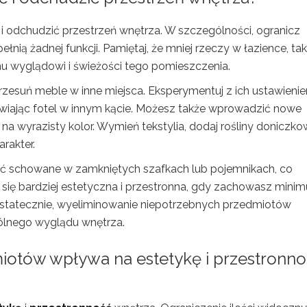
 odchudzić przestrzeń wnętrza. W szczególności, ogranicz
łnią żadnej funkcji. Pamiętaj, że mniej rzeczy w łazience, tak
emu wyglądowi i świeżości tego pomieszczenia.
rzesuń meble w inne miejsca. Eksperymentuj z ich ustawieni
wiając fotel w innym kącie. Możesz także wprowadzić nowe
na wyrazisty kolor. Wymień tekstylia, dodaj rośliny doniczko
rakter.
być schowane w zamkniętych szafkach lub pojemnikach, co
się bardziej estetyczna i przestronna, gdy zachowasz mini
Ostatecznie, wyeliminowanie niepotrzebnych przedmiotów
gólnego wyglądu wnętrza.
otów wpływa na estetykę i przestronno