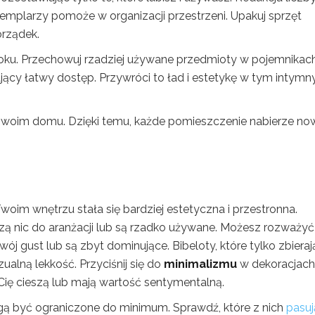
emplarzy pomoże w organizacji przestrzeni. Upakuj sprzęt
orządek.
 roku. Przechowuj rzadziej używane przedmioty w pojemnikach
jący łatwy dostęp. Przywróci to ład i estetykę w tym intym
 swoim domu. Dzięki temu, każde pomieszczenie nabierze n
Twoim wnętrzu stała się bardziej estetyczna i przestronna.
zą nic do aranżacji lub są rzadko używane. Możesz rozważyć
w Twój gust lub są zbyt dominujące. Bibeloty, które tylko zbieraj
ualną lekkość. Przyciśnij się do
minimalizmu
w dekoracjac
Cię cieszą lub mają wartość sentymentalną.
gą być ograniczone do minimum. Sprawdź, które z nich
pasuj