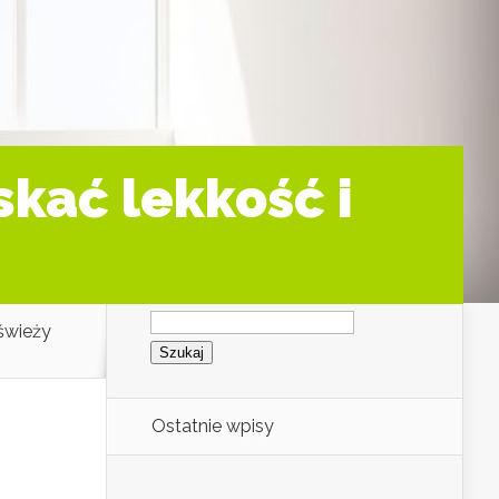
skać lekkość i
Szukaj:
świeży
Ostatnie wpisy