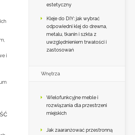
estetyczny
Kleje do DIY: jak wybrać
ich
odpowiedni klej do drewna,
metalu, tkanin i szkła z
em,
uwzględnieniem trwałości i
zastosowań
we i
Wnętrza
mum
Wielofunkcyjne meble i
rozwiązania dla przestrzeni
ść
miejskich
Jak zaaranżować przestronną