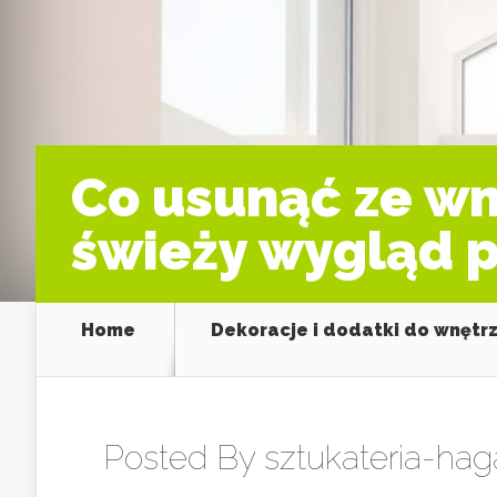
Co usunąć ze wnę
świeży wygląd p
Home
Dekoracje i dodatki do wnętr
Posted By
sztukateria-hag