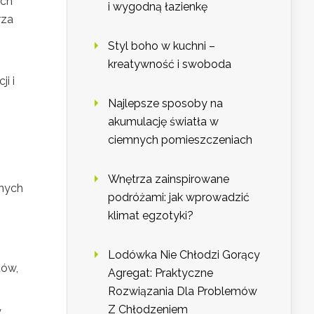
ych
i wygodną łazienkę
rza
Styl boho w kuchni –
kreatywność i swoboda
i i
Najlepsze sposoby na
akumulację światła w
ciemnych pomieszczeniach
Wnętrza zainspirowane
onych
podróżami: jak wprowadzić
klimat egzotyki?
Lodówka Nie Chłodzi Gorący
tów,
Agregat: Praktyczne
Rozwiązania Dla Problemów
Z Chłodzeniem
y