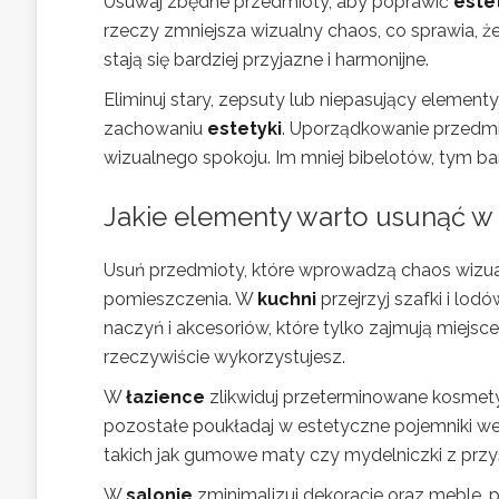
Usuwaj zbędne przedmioty, aby poprawić
este
rzeczy zmniejsza wizualny chaos, co sprawia, ż
stają się bardziej przyjazne i harmonijne.
Eliminuj stary, zepsuty lub niepasujący elementy
zachowaniu
estetyki
. Uporządkowanie przedmio
wizualnego spokoju. Im mniej bibelotów, tym b
Jakie elementy warto usunąć 
Usuń przedmioty, które wprowadzą chaos wizua
pomieszczenia. W
kuchni
przejrzyj szafki i lo
naczyń i akcesoriów, które tylko zajmują miejsce
rzeczywiście wykorzystujesz.
W
łazience
zlikwiduj przeterminowane kosmetyk
pozostałe poukładaj w estetyczne pojemniki we
takich jak gumowe maty czy mydelniczki z przy
W
salonie
zminimalizuj dekoracje oraz meble, po