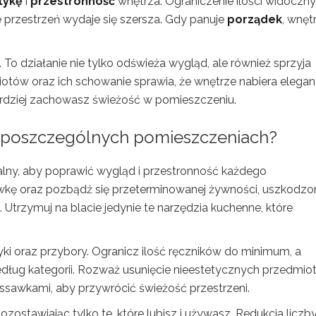
tykę
i
przestronność
wnętrza. Ograniczenie ilości widoczn
e przestrzeń wydaje się szersza. Gdy panuje
porządek
, wnęt
. To działanie nie tylko odświeża wygląd, ale również sprzyja
tów oraz ich schowanie sprawia, że wnętrze nabiera elegancj
ardziej zachowasz świeżość w pomieszczeniu.
w poszczególnych pomieszczeniach?
lny, aby poprawić wygląd i przestronność każdego
dówkę oraz pozbądź się przeterminowanej żywności, uszkodz
. Utrzymuj na blacie jedynie te narzędzia kuchenne, które
i oraz przybory. Ogranicz ilość ręczników do minimum, a
dług kategorii. Rozważ usunięcie nieestetycznych przedmio
ssawkami, aby przywrócić świeżość przestrzeni.
zostawiając tylko te, które lubisz i używasz. Redukcja liczb