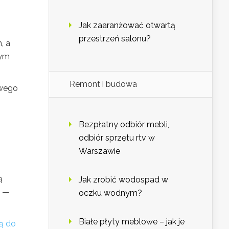
Jak zaaranżować otwartą
przestrzeń salonu?
, a
nym
Remont i budowa
owego
Bezpłatny odbiór mebli,
odbiór sprzętu rtv w
Warszawie
ą
Jak zrobić wodospad w
h —
oczku wodnym?
Białe płyty meblowe – jak je
ą do