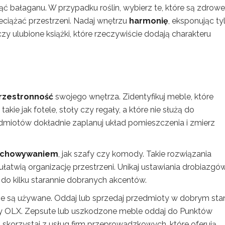
ąć bałaganu. W przypadku roślin, wybierz te, które są zdrowe
eciążać przestrzeni. Nadaj wnętrzu
harmonię
, eksponując ty
zy ulubione książki, które rzeczywiście dodają charakteru
rzestronność
swojego wnętrza. Zidentyfikuj meble, które
akie jak fotele, stoły czy regały, a które nie służą do
dmiotów dokładnie zaplanuj układ pomieszczenia i zmierz
echowywaniem
, jak szafy czy komody. Takie rozwiązania
łatwią organizację przestrzeni. Unikaj ustawiania drobiazgó
do kilku starannie dobranych akcentów.
 nie są używane. Oddaj lub sprzedaj przedmioty w dobrym sta
 czy OLX. Zepsute lub uszkodzone meble oddaj do Punktów
korzystaj z usług firm przeprowadzkowych, które oferują