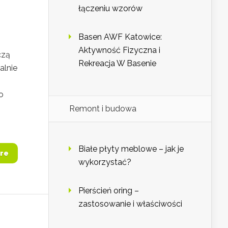
łączeniu wzorów
Basen AWF Katowice:
Aktywność Fizyczna i
czą
Rekreacja W Basenie
alnie
o
Remont i budowa
Białe płyty meblowe – jak je
re
wykorzystać?
Pierścień oring –
zastosowanie i właściwości