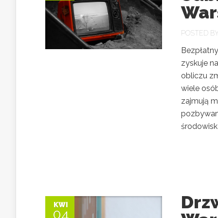
War
POSTED B
Bezpłatny 
zyskuje n
obliczu z
wiele osób
zajmują mi
pozbywamy
środowiska
Drz
KWI
04