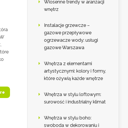
Wiosenne trendy w aranżacji
wnętrz
Instalacje grzewcze –
tóra
gazowe przepływowe
 W
ogrzewacze wody: usługi
,
gazowe Warszawa
tóre
ko
Wnętrza z elementami
artystycznymi: kolory i formy,
które ożywią każde wnętrze
re
Wnętrza w stylu loftowym:
surowość i industrialny klimat
Wnętrza w stylu boho:
swoboda w dekorowaniu i