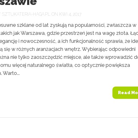
szawie
Y
SZTUKATERIA-HAGA.PL
ON KWI 4, 2017
esuwne szklane od lat zyskują na popularności, zwłaszcza w
akich jak Warszawa, gdzie przestrzeń jest na wagę złota. Łą
egancję i nowoczesność, a ich funkcjonalność sprawia, że ide
ą się w różnych aranżacjach wnętrz. Wybierając odpowiedni
żna nie tylko zaoszczędzić miejsce, ale także wprowadzić d
omu więcej naturalnego światła, co optycznie powiększa
. Warto...
Read Mo