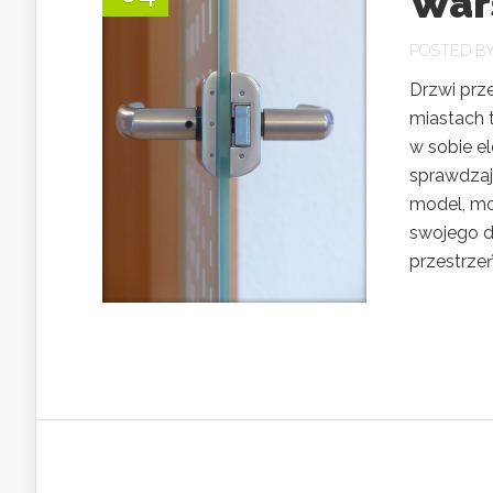
War
POSTED B
Drzwi prz
miastach t
w sobie el
sprawdzaj
model, mo
swojego d
przestrzeń