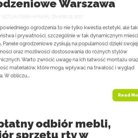
odzeniowe Warszawa
Y
SZTUKATERIA-HAGA.PL
ON KWI 22, 2017
owiedniego ogrodzenia to nie tylko kwestia estetyki, ale ta
ństwa i prywatności, szczególnie w tak dynamicznym mieści
 Panele ogrodzeniowe zyskują na popularności dzięki swojej
lności oraz możliwości dostosowania do różnych stylów
onicznych. Warto zwrócić uwagę na ich łatwość montażu ora
ość materiałów, które mogą wpływać na trwałość i wygląd
. W obliczu...
Read Mo
łatny odbiór mebli,
ór sprzętu rtv w