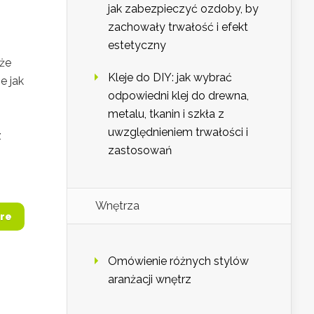
jak zabezpieczyć ozdoby, by
zachowały trwałość i efekt
estetyczny
kże
Kleje do DIY: jak wybrać
e jak
odpowiedni klej do drewna,
metalu, tkanin i szkła z
uwzględnieniem trwałości i
z
zastosowań
Wnętrza
re
Omówienie różnych stylów
aranżacji wnętrz