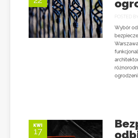
22
ogr
POSTED B
Wybór odp
bezpiecze
Warszawa.
funkcjona
architekt
różnorodn
ogrodzenia
Bezp
KWI
17
odbi