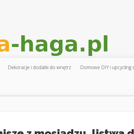
Dekoracje i dodatki do wnętrz
Domowe DIY i upcycling d
isze z mosiądzu, listwa 