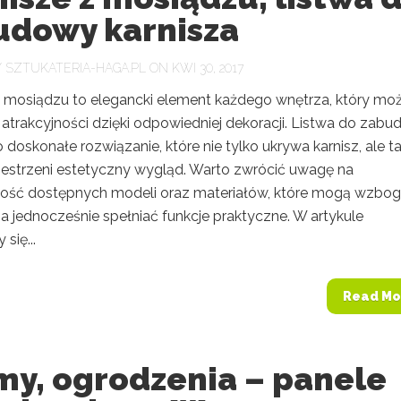
udowy karnisza
Y
SZTUKATERIA-HAGA.PL
ON KWI 30, 2017
z mosiądzu to elegancki element każdego wnętrza, który mo
 atrakcyjności dzięki odpowiedniej dekoracji. Listwa do zab
o doskonałe rozwiązanie, które nie tylko ukrywa karnisz, ale t
zestrzeni estetyczny wygląd. Warto zwrócić uwagę na
ość dostępnych modeli oraz materiałów, które mogą wzbog
 a jednocześnie spełniać funkcje praktyczne. W artykule
się...
Read Mo
my, ogrodzenia – panele