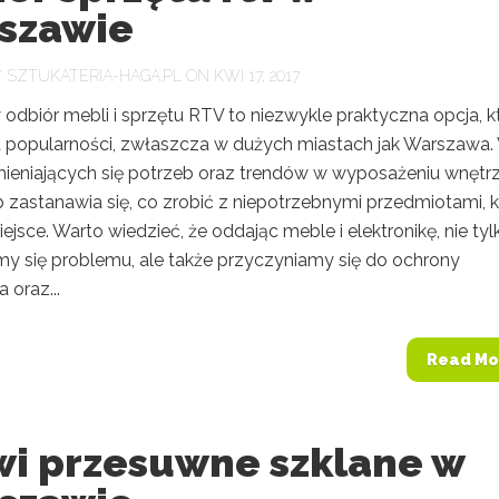
szawie
Y
SZTUKATERIA-HAGA.PL
ON KWI 17, 2017
odbiór mebli i sprzętu RTV to niezwykle praktyczna opcja, k
a popularności, zwłaszcza w dużych miastach jak Warszawa.
mieniających się potrzeb oraz trendów w wyposażeniu wnętrz
 zastanawia się, co zrobić z niepotrzebnymi przedmiotami, k
ejsce. Warto wiedzieć, że oddając meble i elektronikę, nie tyl
 się problemu, ale także przyczyniamy się do ochrony
 oraz...
Read Mo
wi przesuwne szklane w