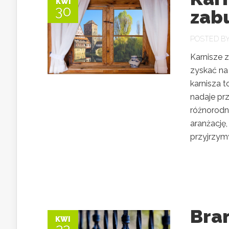
KWI
30
zab
POSTED B
Karnisze 
zyskać na
karnisza t
nadaje pr
różnorodn
aranżację,
przyjrzymy 
Bra
KWI