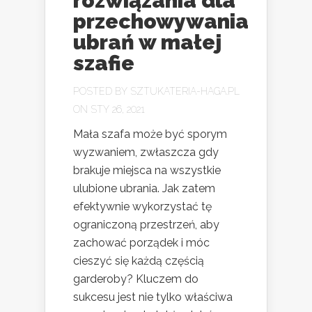
rozwiązania dla
przechowywania
ubrań w małej
szafie
POSTED BY
SZTUKATERIA-HAGA.PL
ON STY 26, 2021
Mała szafa może być sporym
wyzwaniem, zwłaszcza gdy
brakuje miejsca na wszystkie
ulubione ubrania. Jak zatem
efektywnie wykorzystać tę
ograniczoną przestrzeń, aby
zachować porządek i móc
cieszyć się każdą częścią
garderoby? Kluczem do
sukcesu jest nie tylko właściwa