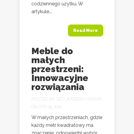
codziennego użytku. W
artykule...
Read More
Meble do
małych
przestrzeni:
Innowacyjne
rozwiązania
POSTED BY
SZTUKATERIA-HAGA.PL
ON STY 25, 2021
W małych przestrzeniach, gdzie
każdy metr kwadratowy ma
znaczenie, odpowiedni wybór