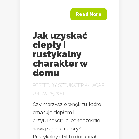
Read More
Jak uzyskać
ciepły i
rustykalny
charakter w
domu
POSTED BY
SZTUKATERIA-HAGA.PL
ON KWI 25, 2021
Czy marzysz o wnętrzu, które
emanuje ciepłem i
przytulnością, a jednocześnie
nawiązuje do natury?
Rustykalny styl to doskonałe