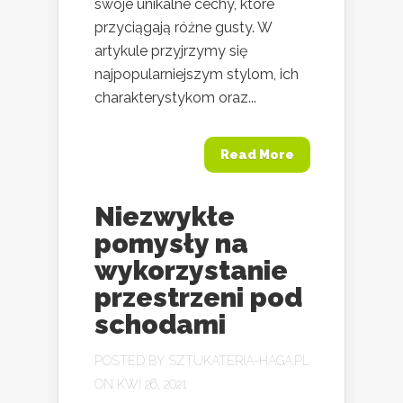
swoje unikalne cechy, które
przyciągają różne gusty. W
artykule przyjrzymy się
najpopularniejszym stylom, ich
charakterystykom oraz...
Read More
Niezwykłe
pomysły na
wykorzystanie
przestrzeni pod
schodami
POSTED BY
SZTUKATERIA-HAGA.PL
ON KWI 26, 2021