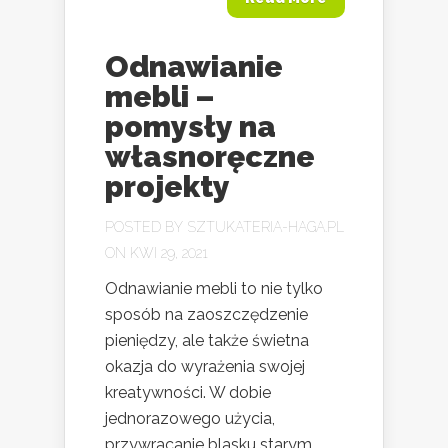
Odnawianie
mebli –
pomysły na
własnoręczne
projekty
POSTED BY
SZTUKATERIA-HAGA.PL
ON KWI 29, 2021
Odnawianie mebli to nie tylko
sposób na zaoszczędzenie
pieniędzy, ale także świetna
okazja do wyrażenia swojej
kreatywności. W dobie
jednorazowego użycia,
przywracanie blasku starym