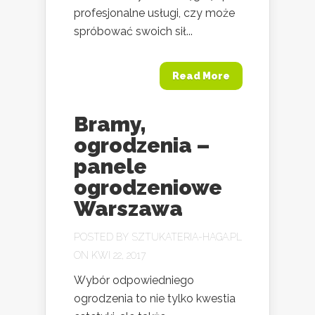
profesjonalne usługi, czy może
spróbować swoich sił...
Read More
Bramy,
ogrodzenia –
panele
ogrodzeniowe
Warszawa
POSTED BY
SZTUKATERIA-HAGA.PL
ON KWI 22, 2017
Wybór odpowiedniego
ogrodzenia to nie tylko kwestia