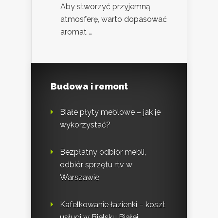
Aby stworzyć przyjemną
atmosferę, warto dopasować
aromat …
Budowa i remont
Białe płyty meblowe – jak je
wykorzystać?
Bezpłatny odbiór mebli,
odbiór sprzętu rtv w
Warszawie
Kafelkowanie łazienki – koszt
usługi w Bielsku Białej