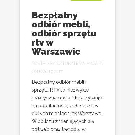
Bezpłatny
odbiór mebli,
odbiór sprzętu
rtv w
Warszawie
POSTED BY
SZTUKATERIA-HAGA.PL
ON KWI 17, 2017
Bezpłatny odbiór mebli i
sprzętu RTV to niezwykle
praktyczna opcja, która zyskuje
na popularności, zwłaszcza w
dużych miastach jak Warszawa.
W obliczu zmieniających się
potrzeb oraz trendów w