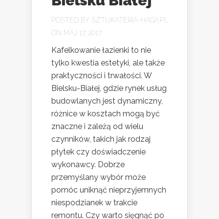
Bielsku Białej
POSTED BY
SZTUKATERIA-HAGA.PL
ON MAJ 17, 2017
Kafelkowanie łazienki to nie
tylko kwestia estetyki, ale także
praktyczności i trwałości. W
Bielsku-Białej, gdzie rynek usług
budowlanych jest dynamiczny,
różnice w kosztach mogą być
znaczne i zależą od wielu
czynników, takich jak rodzaj
płytek czy doświadczenie
wykonawcy. Dobrze
przemyślany wybór może
pomóc uniknąć nieprzyjemnych
niespodzianek w trakcie
remontu. Czy warto sięgnąć po