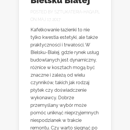
Bielsku Białej
POSTED BY
SZTUKATERIA-HAGA.PL
ON MAJ 17, 2017
Kafelkowanie łazienki to nie
tylko kwestia estetyki, ale także
praktyczności i trwałości. W
Bielsku-Białej, gdzie rynek usług
budowlanych jest dynamiczny,
różnice w kosztach mogą być
znaczne i zależą od wielu
czynników, takich jak rodzaj
płytek czy doświadczenie
wykonawcy. Dobrze
przemyślany wybór może
pomóc uniknąć nieprzyjemnych
niespodzianek w trakcie
remontu. Czy warto sięgnąć po