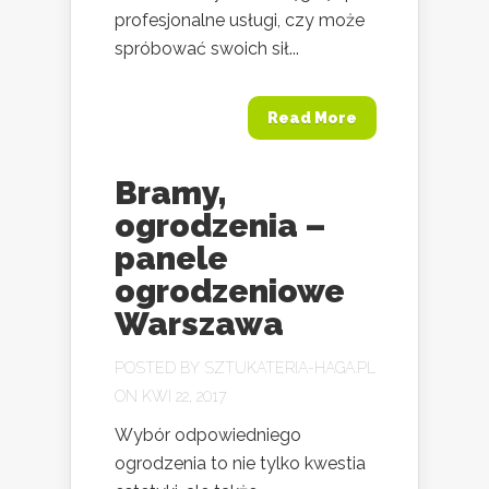
profesjonalne usługi, czy może
spróbować swoich sił...
Read More
Bramy,
ogrodzenia –
panele
ogrodzeniowe
Warszawa
POSTED BY
SZTUKATERIA-HAGA.PL
ON KWI 22, 2017
Wybór odpowiedniego
ogrodzenia to nie tylko kwestia