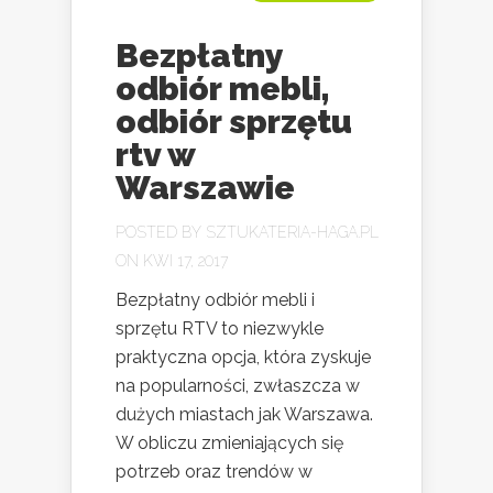
Bezpłatny
odbiór mebli,
odbiór sprzętu
rtv w
Warszawie
POSTED BY
SZTUKATERIA-HAGA.PL
ON KWI 17, 2017
Bezpłatny odbiór mebli i
sprzętu RTV to niezwykle
praktyczna opcja, która zyskuje
na popularności, zwłaszcza w
dużych miastach jak Warszawa.
W obliczu zmieniających się
potrzeb oraz trendów w