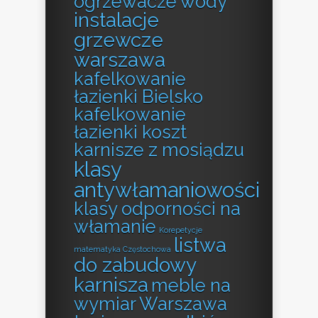
ogrzewacze wody
instalacje
grzewcze
warszawa
kafelkowanie
łazienki Bielsko
kafelkowanie
łazienki koszt
karnisze z mosiądzu
klasy
antywłamaniowości
klasy odporności na
włamanie
Korepetycje
listwa
matematyka Częstochowa
do zabudowy
karnisza
meble na
wymiar Warszawa