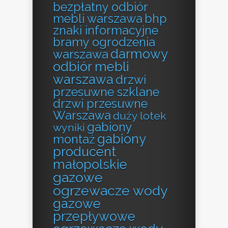
bezpłatny odbiór
mebli warszawa
bhp
znaki informacyjne
bramy ogrodzenia
darmowy
warszawa
odbiór mebli
warszawa
drzwi
przesuwne szklane
drzwi przesuwne
Warszawa
duży lotek
gabiony
wyniki
gabiony
montaż
producent
małopolskie
gazowe
ogrzewacze wody
gazowe
przepływowe