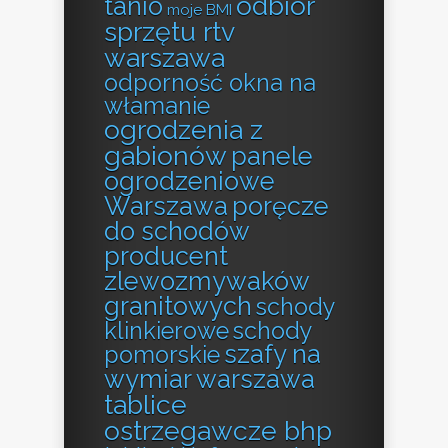
odbiór
tanio
moje BMI
sprzętu rtv
warszawa
odporność okna na
włamanie
ogrodzenia z
gabionów
panele
ogrodzeniowe
Warszawa
poręcze
do schodów
producent
zlewozmywaków
granitowych
schody
klinkierowe
schody
szafy na
pomorskie
wymiar warszawa
tablice
ostrzegawcze bhp