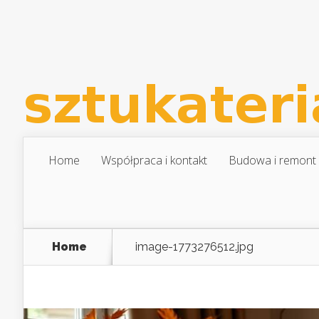
Home
Współpraca i kontakt
Budowa i remont
Home
image-1773276512.jpg