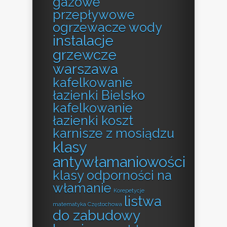
gazowe
przepływowe
ogrzewacze wody
instalacje
grzewcze
warszawa
kafelkowanie
łazienki Bielsko
kafelkowanie
łazienki koszt
karnisze z mosiądzu
klasy
antywłamaniowości
klasy odporności na
włamanie
Korepetycje
listwa
matematyka Częstochowa
do zabudowy