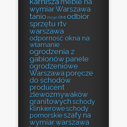
karnisza
meble na
wymiar Warszawa
odbiór
tanio
moje BMI
sprzętu rtv
warszawa
odporność okna na
włamanie
ogrodzenia z
gabionów
panele
ogrodzeniowe
Warszawa
poręcze
do schodów
producent
zlewozmywaków
granitowych
schody
klinkierowe
schody
szafy na
pomorskie
wymiar warszawa