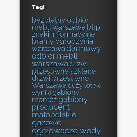
Tagi
bezpłatny odbiór
mebli warszawa
bhp
znaki informacyjne
bramy ogrodzenia
darmowy
warszawa
odbiór mebli
warszawa
drzwi
przesuwne szklane
drzwi przesuwne
Warszawa
duży lotek
gabiony
wyniki
gabiony
montaż
producent
małopolskie
gazowe
ogrzewacze wody