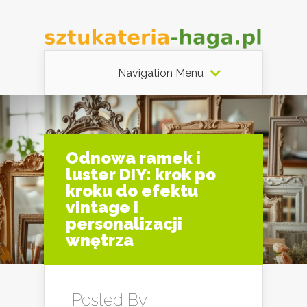
Navigation Menu
Odnowa ramek i
luster DIY: krok po
kroku do efektu
vintage i
personalizacji
wnętrza
Posted By