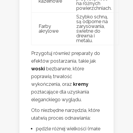
kazeinowe
na różnych
powierzchniach.
Szybko schną,
są odporne na
Farby
zarysowania,
akrylowe
świetne do
drewna i
metalu.
Przygotuj również preparaty do
efektów postarzania, takie jak
woski
bezbarwne, które
poprawią trwałość
wykończenia, oraz
kremy
pozłacające dla uzyskania
eleganckiego wyglądu.
Oto niezbędne narzędzia, które
ułatwią proces odnawiania:
pędzle różnej wielkości (małe