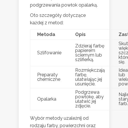
podgrzewania powłok opalarką.
Oto szczegóły dotyczące
każdej z metod:
Metoda
Opis
Zas
Skut
Zdzieraj farbę
więk
papierem
Szlifowanie
szcz
ściernym lub
któr
szlifierką.
się.
Rozmiękczają
Idea
Preparaty
farbę,
lub
chemiczne
ułatwiając jej
wie
usunięcie.
pow
Podgrzewa
Najl
powłokę, aby
Opalarka
star
ułatwić jej
farb.
zdjęcie.
Wybór metody uzależnij od
rodzaju farby, powierzchni oraz