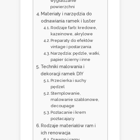
wygładzanie
powierzchni
Materiały i narzędzia do
odnawiania ramek i luster
Rodzaje farb: kredowe,
kazeinowe, akrylowe
Preparaty do efektów
vintage i postarzania
Narzędzia: pędzle, wałki,
papier ścierny i inne
Techniki malowania i
dekoracji ramek DIY
Przecierka i suchy
pędzel
Stemplowanie,
malowanie szablonowe,
decoupage
Pozłacanie i krem
pozłacający
Rodzaje materiałów ram i
ich renowacja
Drewno i ramy