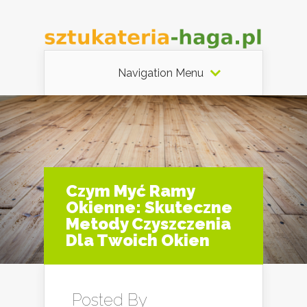
Navigation Menu
Czym Myć Ramy
Okienne: Skuteczne
Metody Czyszczenia
Dla Twoich Okien
Posted By