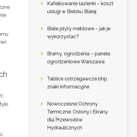
Kafelkowanie łazienki – koszt
różne
usługi w Bielsku Białej
nie
Białe płyty meblowe – jak je
temu
wykorzystać?
zeń
Bramy, ogrodzenia – panele
ogrodzeniowe Warszawa
ch
Tablice ostrzegawcze bhp,
znaki informacyjne
Y.
Nowoczesne Ochrony
yki.
Termiczne: Osłony i Ekrany
dla Przewodów
Hydraulicznych
b.