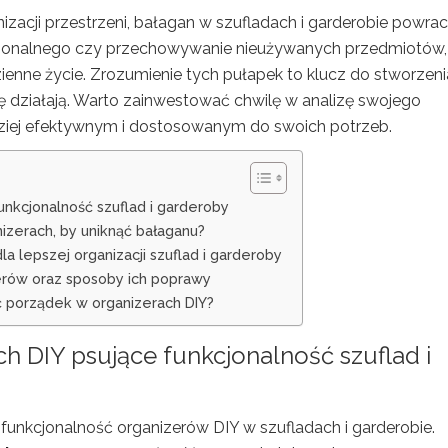
zacji przestrzeni, bałagan w szufladach i garderobie powrac
nkcjonalnego czy przechowywanie nieużywanych przedmiotów,
enne życie. Zrozumienie tych pułapek to klucz do stworzeni
ę działają. Warto zainwestować chwilę w analizę swojego
ziej efektywnym i dostosowanym do swoich potrzeb.
unkcjonalność szuflad i garderoby
zerach, by uniknąć bałaganu?
a lepszej organizacji szuflad i garderoby
erów oraz sposoby ich poprawy
ć porządek w organizerach DIY?
ch
DIY psujące funkcjonalność szuflad i
 funkcjonalność organizerów DIY w szufladach i garderobie.