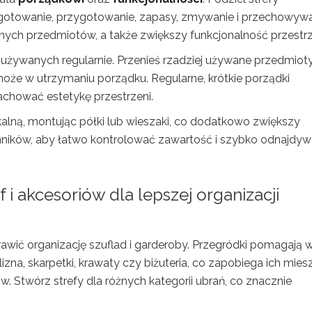
k gotowanie, przygotowanie, zapasy, zmywanie i przechowyw
bnych przedmiotów, a także zwiększy funkcjonalność przestrz
używanych regularnie. Przenieś rzadziej używane przedmiot
omoże w utrzymaniu porządku. Regularne, krótkie porządki
achować estetykę przestrzeni.
alną, montując półki lub wieszaki, co dodatkowo zwiększy
mników, aby łatwo kontrolować zawartość i szybko odnajdy
 i akcesoriów dla lepszej organizacji
rawić organizację szuflad i garderoby. Przegródki pomagają 
izna, skarpetki, krawaty czy biżuteria, co zapobiega ich mies
w. Stwórz strefy dla różnych kategorii ubrań, co znacznie