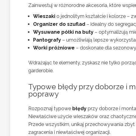
Zainwestuj w różnorodne akcesoria, które wspie
Wieszaki
o jednolitym kształcie i kolorze – z
Organizer do szuflad
– idealny do segregacji
Wysuwane półki na buty
– optymalizują mie
Pantografy
– umożliwiają lepsze wykorzysta
Worki próżniowe
– doskonałe dla sezonowyc
Wdrażając te elementy, zyskasz nie tylko porzą
garderobie.
Typowe błędy przy doborze i m
poprawy
Rozpoznaj typowe
błędy
przy doborze i mont
Niewłaściwe użycie wieszaków oraz chaotyczn
Przede wszystkim, unikaj przechowywania zbyt 
zagracenia i niewłaściwej organizacji.