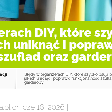
erach DIY, które sz
ch uniknąć i popra
szuflad oraz garde
acji
Błędy w organizerach DIY, które szybko psują 
jak ich uniknąć i poprawić funkcjonalność szufl
garderoby
a.pl
on cze 16, 2026 |