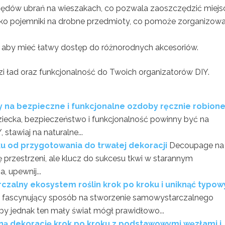
ędów ubrań na wieszakach, co pozwala zaoszczędzić miejs
e jako pojemniki na drobne przedmioty, co pomoże zorganizow
e, aby mieć łatwy dostęp do różnorodnych akcesoriów.
 ład oraz funkcjonalność do Twoich organizatorów DIY.
y na bezpieczne i funkcjonalne ozdoby ręcznie robion
iecka, bezpieczeństwo i funkcjonalność powinny być na
stawiaj na naturalne...
u od przygotowania do trwałej dekoracji
Decoupage na
 przestrzeni, ale klucz do sukcesu tkwi w starannym
 upewnij...
rczalny ekosystem roślin krok po kroku i uniknąć typo
to fascynujący sposób na stworzenie samowystarczalnego
 jednak ten mały świat mógł prawidłowo...
wną dekorację krok po kroku z podstawowymi węzłami i