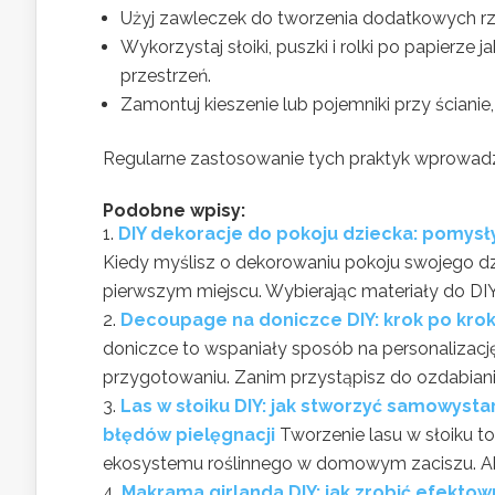
Użyj zawleczek do tworzenia dodatkowych rz
Wykorzystaj słoiki, puszki i rolki po papierz
przestrzeń.
Zamontuj kieszenie lub pojemniki przy ściani
Regularne zastosowanie tych praktyk wprowadzi
Podobne wpisy:
DIY dekoracje do pokoju dziecka: pomysł
Kiedy myślisz o dekorowaniu pokoju swojego dz
pierwszym miejscu. Wybierając materiały do DIY, 
Decoupage na doniczce DIY: krok po krok
doniczce to wspaniały sposób na personalizację
przygotowaniu. Zanim przystąpisz do ozdabiania,
Las w słoiku DIY: jak stworzyć samowysta
błędów pielęgnacji
Tworzenie lasu w słoiku 
ekosystemu roślinnego w domowym zaciszu. Aby
Makrama girlanda DIY: jak zrobić efekto