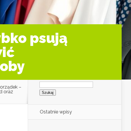
ybko psują
wić
roby
Szukaj:
porządek –
ad oraz
Ostatnie wpisy