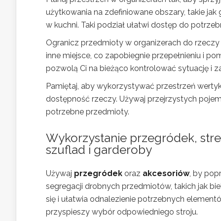
użytkowania na zdefiniowane obszary, takie ja
w kuchni. Taki podział ułatwi dostęp do potrze
Ogranicz przedmioty w organizerach do rzeczy 
inne miejsce, co zapobiegnie przepełnieniu i p
pozwolą Ci na bieżąco kontrolować sytuację i z
Pamiętaj, aby wykorzystywać przestrzeń wertyk
dostępność rzeczy. Używaj przejrzystych poje
potrzebne przedmioty.
Wykorzystanie przegródek, stref
szuflad i garderoby
Używaj
przegródek
oraz
akcesoriów
, by pop
segregacji drobnych przedmiotów, takich jak biel
się i ułatwia odnalezienie potrzebnych elementó
przyspieszy wybór odpowiedniego stroju.