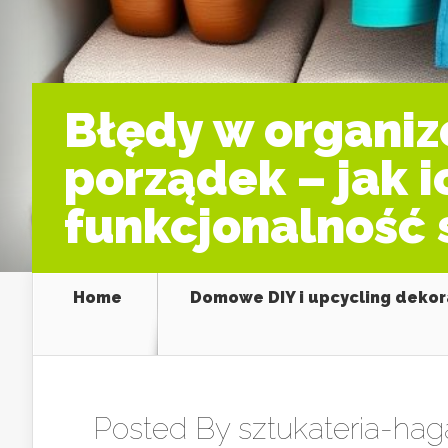
Błędy w organiz
porządek – jak i
funkcjonalność 
Home
Domowe DIY i upcycling dekor
Posted By
sztukateria-hag