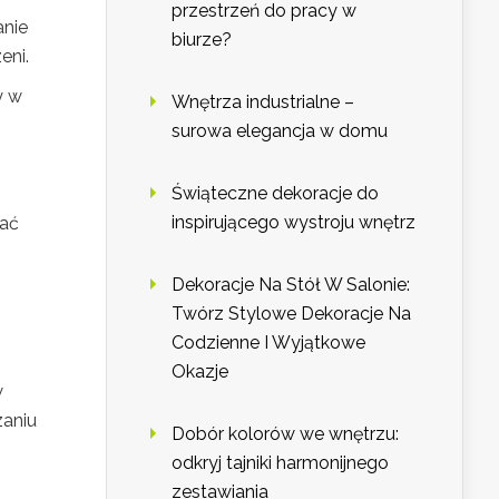
przestrzeń do pracy w
anie
biurze?
eni.
y w
Wnętrza industrialne –
surowa elegancja w domu
Świąteczne dekoracje do
inspirującego wystroju wnętrz
wać
Dekoracje Na Stół W Salonie:
Twórz Stylowe Dekoracje Na
Codzienne I Wyjątkowe
Okazje
w
zaniu
Dobór kolorów we wnętrzu:
odkryj tajniki harmonijnego
zestawiania