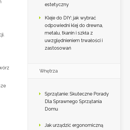
m
estetyczny
Kleje do DIY: jak wybrać
odpowiedni klej do drewna,
metalu, tkanin i szkła z
i.
uwzględnieniem trwałości i
zastosowań
twórz
Wnętrza
sze
Sprzątanie: Skuteczne Porady
Dla Sprawnego Sprzątania
Domu
Jak urządzić ergonomiczną