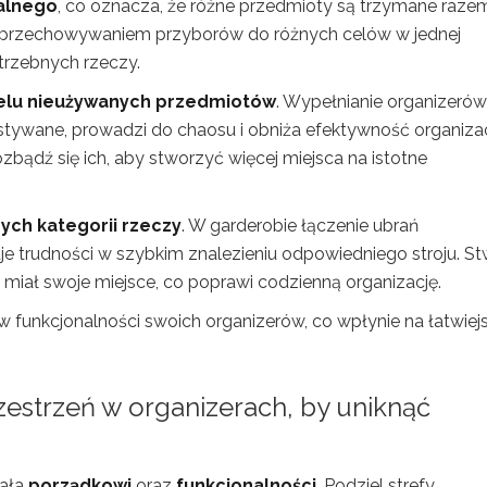
nalnego
, co oznacza, że różne przedmioty są trzymane raze
o przechowywaniem przyborów do różnych celów w jednej
otrzebnych rzeczy.
elu nieużywanych przedmiotów
. Wypełnianie organizerów
stywane, prowadzi do chaosu i obniża efektywność organizacj
pozbądź się ich, aby stworzyć więcej miejsca na istotne
ych kategorii rzeczy
. W garderobie łączenie ubrań
e trudności w szybkim znalezieniu odpowiedniego stroju. S
 miał swoje miejsce, co poprawi codzienną organizację.
funkcjonalności swoich organizerów, co wpłynie na łatwiej
estrzeń w organizerach, by uniknąć
jała
porządkowi
oraz
funkcjonalności
. Podziel strefy