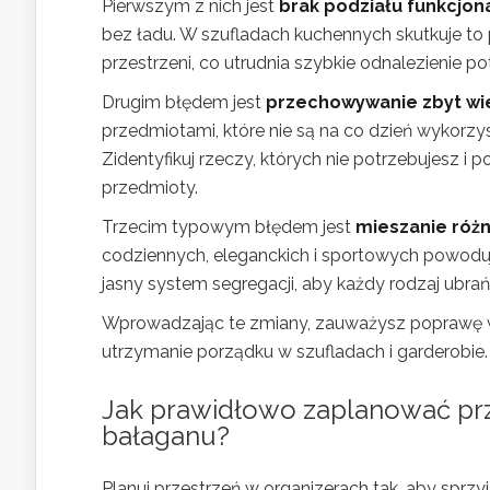
Pierwszym z nich jest
brak podziału funkcjo
bez ładu. W szufladach kuchennych skutkuje t
przestrzeni, co utrudnia szybkie odnalezienie p
Drugim błędem jest
przechowywanie zbyt wi
przedmiotami, które nie są na co dzień wykorzy
Zidentyfikuj rzeczy, których nie potrzebujesz i 
przedmioty.
Trzecim typowym błędem jest
mieszanie różn
codziennych, eleganckich i sportowych powoduj
jasny system segregacji, aby każdy rodzaj ubrań
Wprowadzając te zmiany, zauważysz poprawę w 
utrzymanie porządku w szufladach i garderobie.
Jak prawidłowo zaplanować prz
bałaganu?
Planuj przestrzeń w organizerach tak, aby sprzy