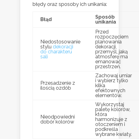
błędy oraz sposoby ich unikania:
Sposób
Błąd
unikania
Przed
rozpoczęciem
Niedostosowanie
planowania
stylu
dekoracji
dekoracji,
do charakteru
przemyśl, jaką
sali
atmosferę ma
emanować
przestrzeń.
Zachowaj umiar
i wybierz tylko
Przesadzenie z
kilka
ilością ozdób
efektownych
elementów.
Wykorzystaj
paletę kolorów,
która
Nieodpowiedni
harmonizuje z
dobór kolorów
otoczeniem i
podkreśla
wybrane kwiaty.