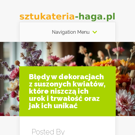
Navigation Menu
Błędy w dekoracjach
z suszonych kwiatów,
które niszczą ich
urok i trwałość oraz
jak ich unikać
Posted By