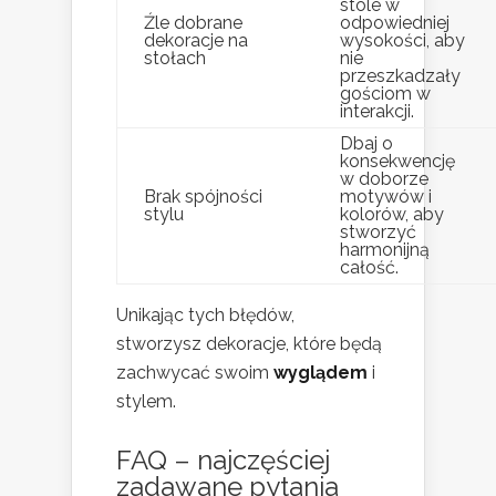
stole w
Źle dobrane
odpowiedniej
dekoracje na
wysokości, aby
stołach
nie
przeszkadzały
gościom w
interakcji.
Dbaj o
konsekwencję
w doborze
Brak spójności
motywów i
stylu
kolorów, aby
stworzyć
harmonijną
całość.
Unikając tych błędów,
stworzysz dekoracje, które będą
zachwycać swoim
wyglądem
i
stylem.
FAQ – najczęściej
zadawane pytania