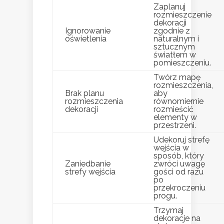
Zaplanuj
rozmieszczenie
dekoracji
Ignorowanie
zgodnie z
oświetlenia
naturalnym i
sztucznym
światłem w
pomieszczeniu.
Twórz mapę
rozmieszczenia,
Brak planu
aby
rozmieszczenia
równomiernie
dekoracji
rozmieścić
elementy w
przestrzeni.
Udekoruj strefę
wejścia w
sposób, który
Zaniedbanie
zwróci uwagę
strefy wejścia
gości od razu
po
przekroczeniu
progu.
Trzymaj
dekoracje na