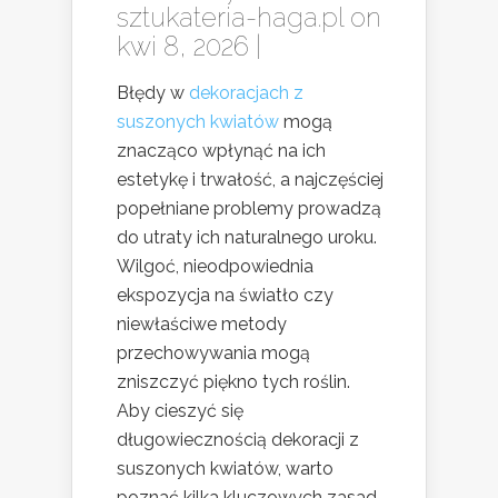
sztukateria-haga.pl
on
kwi 8, 2026 |
Błędy w
dekoracjach z
suszonych kwiatów
mogą
znacząco wpłynąć na ich
estetykę i trwałość, a najczęściej
popełniane problemy prowadzą
do utraty ich naturalnego uroku.
Wilgoć, nieodpowiednia
ekspozycja na światło czy
niewłaściwe metody
przechowywania mogą
zniszczyć piękno tych roślin.
Aby cieszyć się
długowiecznością dekoracji z
suszonych kwiatów, warto
poznać kilka kluczowych zasad,