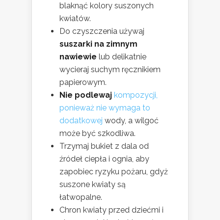
blaknąć kolory suszonych
kwiatów.
Do czyszczenia używaj
suszarki na zimnym
nawiewie
lub delikatnie
wycieraj suchym ręcznikiem
papierowym.
Nie podlewaj
kompozycji,
ponieważ nie wymaga to
dodatkowej
wody, a wilgoć
może być szkodliwa.
Trzymaj bukiet z dala od
źródeł ciepła i ognia, aby
zapobiec ryzyku pożaru, gdyż
suszone kwiaty są
łatwopalne.
Chron kwiaty przed dziećmi i