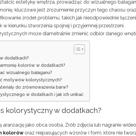
tałcić estetykę wnętrza, prowadząc do wizualnego bałagan
nię, kluczowe jest zrozumienie przyczyn tego chaosu ora
yfikowanie źródeł problemu, takich jak nieodpowiednie łączen
w kierunku stworzenia spójnej i przyjemnej przestrzeni.
ystycznych może diametralnie zmienić odbiór danego wnętr
 w dodatkach?
harmonię kolorów w dodatkach?
kać wizualnego bałaganu?
ość motywów kolorystycznych?
materiały do zrównoważenia barw?
stycznego w dodatkach i jak ich unikać
os kolorystyczny w dodatkach?
 aranżację jako obca osoba. Zrób zdjęcia lub nagranie wideo
h kolorów
oraz niepasujących wzorów i form, które nie twor