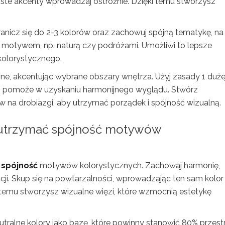
iste akcenty wprowadzaj ostrożnie. Dzięki temu stworzysz
anicz się do 2-3 kolorów oraz zachowuj spójną tematykę, na
 motywem, np. naturą czy podróżami. Umożliwi to lepsze
kolorystycznego.
ne, akcentując wybrane obszary wnętrza. Użyj zasady 1 duże
co pomoże w uzyskaniu harmonijnego wyglądu. Stwórz
w na drobiazgi, aby utrzymać porządek i spójność wizualną.
i utrzymać spójność motywów
ć
spójność
motywów kolorystycznych. Zachowaj harmonię,
acji. Skup się na powtarzalności, wprowadzając ten sam kolor
temu stworzysz wizualne więzi, które wzmocnią estetykę
utralne kolory jako bazę, które powinny stanowić 80% przestr