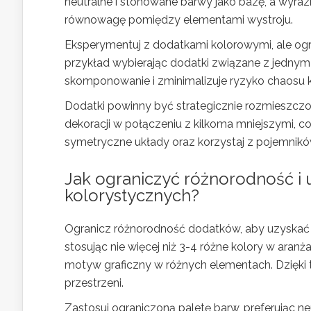
neutralne i stonowane barwy jako bazę, a wyraz
równowagę pomiędzy elementami wystroju.
Eksperymentuj z dodatkami kolorowymi, ale ogr
przykład wybierając dodatki związane z jednym
skomponowanie i zminimalizuje ryzyko chaosu 
Dodatki powinny być strategicznie rozmieszczo
dekoracji w połączeniu z kilkoma mniejszymi, 
symetryczne układy oraz korzystaj z pojemnikó
Jak ograniczyć różnorodność 
kolorystycznych?
Ogranicz różnorodność dodatków, aby uzyska
stosując nie więcej niż 3-4 różne kolory w aranż
motyw graficzny w różnych elementach. Dzięki 
przestrzeni.
Zastosuj ograniczoną paletę barw, preferując ne