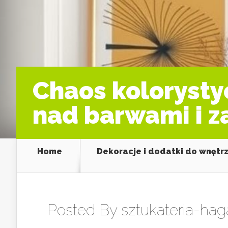
Chaos kolorysty
nad barwami i z
Home
Dekoracje i dodatki do wnętr
Posted By
sztukateria-hag