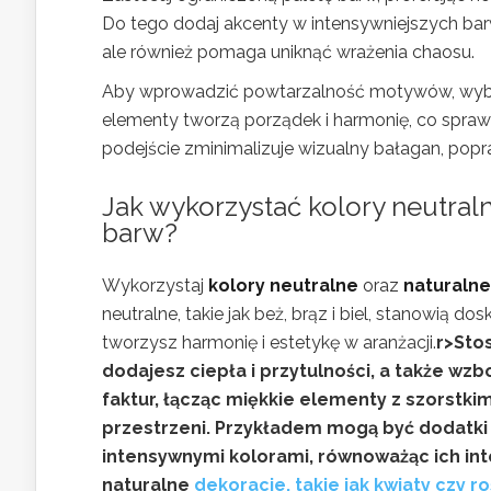
Do tego dodaj akcenty w intensywniejszych barwa
ale również pomaga uniknąć wrażenia chaosu.
Aby wprowadzić powtarzalność motywów, wybierz 
elementy tworzą porządek i harmonię, co sprawia
podejście zminimalizuje wizualny bałagan, popr
Jak wykorzystać kolory neutral
barw?
Wykorzystaj
kolory neutralne
oraz
naturalne
neutralne, takie jak beż, brąz i biel, stanowią d
tworzysz harmonię i estetykę w aranżacji.
r>Stos
dodajesz ciepła i przytulności, a także w
faktur, łącząc miękkie elementy z szorstk
przestrzeni. Przykładem mogą być dodatki 
intensywnymi kolorami, równoważąc ich in
naturalne
dekoracje, takie jak kwiaty czy ro