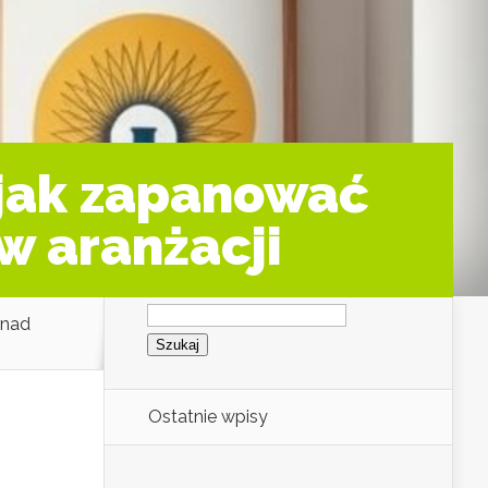
 jak zapanować
w aranżacji
Szukaj:
 nad
Ostatnie wpisy