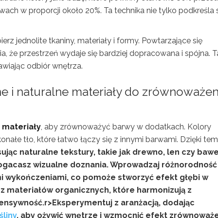
ch w proporcji około 20%. Ta technika nie tylko podkreśla s
jednolite tkaniny, materiały i formy. Powtarzające się
, że przestrzeń wydaje się bardziej dopracowana i spójna. T
awiając odbiór wnętrza.
ne i naturalne materiały do zrównoważen
 materiały
, aby zrównoważyć barwy w dodatkach. Kolory
oskonałe tło, które łatwo łączy się z innymi barwami. Dzięki te
ując naturalne tekstury, takie jak drewno, len czy bawe
zbogacasz wizualne doznania. Wprowadzaj różnorodność
imi wykończeniami, co pomoże stworzyć efekt głębi w
z materiałów organicznych, które harmonizują z
tensywność.
r>Eksperymentuj z aranżacją, dodając
śliny
, aby ożywić wnętrze i wzmocnić efekt zrównoważ