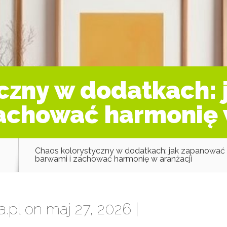
czny w dodatkach:
achować harmonię 
z
Chaos kolorystyczny w dodatkach: jak zapanować
barwami i zachować harmonię w aranżacji
a.pl
on maj 27, 2026 |