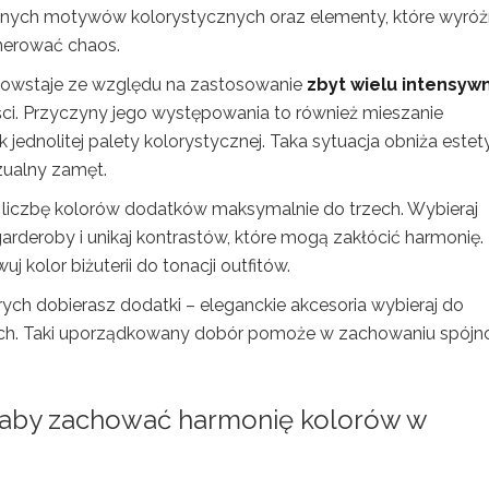
lnych motywów kolorystycznych oraz elementy, które wyróż
nerować chaos.
powstaje ze względu na zastosowanie
zbyt wielu intensyw
ci. Przyczyny jego występowania to również mieszanie
 jednolitej palety kolorystycznej. Taka sytuacja obniża estet
zualny zamęt.
 liczbę kolorów dodatków maksymalnie do trzech. Wybieraj
rderoby i unikaj kontrastów, które mogą zakłócić harmonię.
 kolor biżuterii do tonacji outfitów.
ych dobierasz dodatki – eleganckie akcesoria wybieraj do
ych. Taki uporządkowany dobór pomoże w zachowaniu spójno
 aby zachować harmonię kolorów w