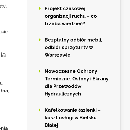
tyl,
Projekt czasowej
organizacji ruchu – co
trzeba wiedzieć?
akie
Bezpłatny odbiór mebli,
odbiór sprzętu rtv w
ia
Warszawie
Nowoczesne Ochrony
Termiczne: Osłony i Ekrany
mu
dla Przewodów
łna,
Hydraulicznych
Kafelkowanie łazienki –
koszt usługi w Bielsku
Białej
enia