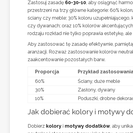
Zastosuj zasadę
60-30-10
, aby osiągnąć harmo
przestrzeni na trzy główne kategorie: 60% kolor
ściany czy meble; 30% koloru uzupełniającego, 
czy dywanach; oraz 10% kolorów akcentujących
rodzaju rozkład nie tylko poprawia estetykę, a
Aby zastosować tę zasadę efektywnie, pamięta
aranżacji. Rozważ zastosowanie kolorów neutra
zaakcentowanie pozostałych barw.
Proporcja
Przykład zastosowani
60%
Ściany, duże meble
30%
Zasłony, dywany
10%
Poduszki, drobne dekora
Jak dobierać kolory i motywy 
Dobierz
kolory
i
motywy dodatków
, aby unik