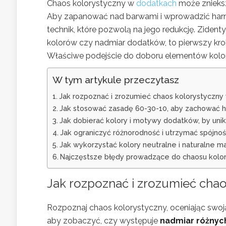
Chaos kolorystyczny w
dodatkach
może znieksz
Aby zapanować nad barwami i wprowadzić harmo
technik, które pozwolą na jego redukcję. Zident
kolorów czy nadmiar dodatków, to pierwszy krok 
Właściwe podejście do doboru elementów kolor
W tym artykule przeczytasz
Jak rozpoznać i zrozumieć chaos kolorystyczny
Jak stosować zasadę 60-30-10, aby zachować 
Jak dobierać kolory i motywy dodatków, by uni
Jak ograniczyć różnorodność i utrzymać spójn
Jak wykorzystać kolory neutralne i naturalne 
Najczęstsze błędy prowadzące do chaosu kolory
Jak rozpoznać i zrozumieć cha
Rozpoznaj chaos kolorystyczny, oceniając swoją
aby zobaczyć, czy występuje
nadmiar różnyc