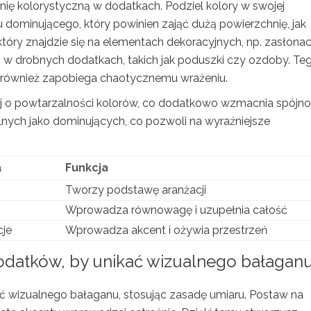
nię kolorystyczną w dodatkach. Podziel kolory w swojej
u dominującego, który powinien zająć dużą powierzchnię, jak
który znajdzie się na elementach dekoracyjnych, np. zasłona
 w drobnych dodatkach, takich jak poduszki czy ozdoby. Te
le również zapobiega chaotycznemu wrażeniu.
j o powtarzalności kolorów, co dodatkowo wzmacnia spójn
lnych jako dominujących, co pozwoli na wyraźniejsze
a
Funkcja
Tworzy podstawę aranżacji
Wprowadza równowagę i uzupełnia całość
cje
Wprowadza akcent i ożywia przestrzeń
dodatków, by unikać wizualnego bałagan
ać wizualnego bałaganu, stosując zasadę umiaru. Postaw na