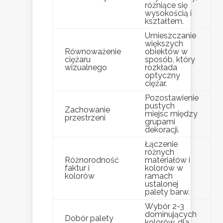
różniące się
wysokością i
kształtem.
Umieszczanie
większych
Równoważenie
obiektów w
ciężaru
sposób, który
wizualnego
rozkłada
optyczny
ciężar.
Pozostawienie
pustych
Zachowanie
miejsc między
przestrzeni
grupami
dekoracji.
Łączenie
różnych
Różnorodność
materiałów i
faktur i
kolorów w
kolorów
ramach
ustalonej
palety barw.
Wybór 2-3
dominujących
Dobór palety
kolorów, dla