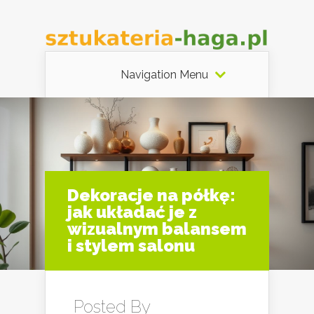
Navigation Menu
Dekoracje na półkę:
jak układać je z
wizualnym balansem
i stylem salonu
Posted By