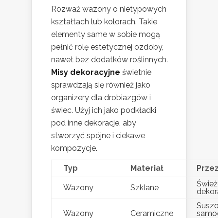
Rozważ wazony o nietypowych
kształtach lub kolorach. Takie
elementy same w sobie mogą
pełnić rolę estetycznej ozdoby,
nawet bez dodatków roślinnych.
Misy dekoracyjne
świetnie
sprawdzają się również jako
organizery dla drobiazgów i
świec. Użyj ich jako podkładki
pod inne dekoracje, aby
stworzyć spójne i ciekawe
kompozycje.
Typ
Materiał
Prze
Śwież
Wazony
Szklane
dekor
Suszo
Wazony
Ceramiczne
samod