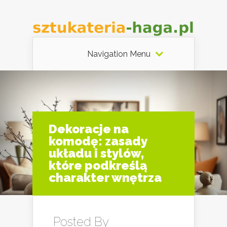
Navigation Menu
Dekoracje na
komodę: zasady
układu i stylów,
które podkreślą
charakter wnętrza
Posted By