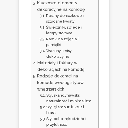
Kluczowe elementy
dekoracyjne na komodę
Rośliny doniczkowe i
sztuczne kwiaty
Świeczniki, świece i
lampy stołowe
Ramki na zdjęcia i
pamiątki
Wazony i misy
dekoracyjne
Materiały i faktury w
dekoracjach na komodę
Rodzaje dekoracji na
komodę według stylów
wnętrzarskich
Styl skandynawski:
naturalność i minimalizm
Styl glamour: luksus i
blask
Styl boho: rękodzieło i
przytulność