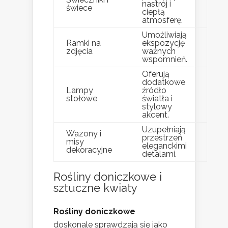
nastrój i
świece
ciepłą
atmosferę.
Umożliwiają
Ramki na
ekspozycję
zdjęcia
ważnych
wspomnień.
Oferują
dodatkowe
Lampy
źródło
stołowe
światła i
stylowy
akcent.
Uzupełniają
Wazony i
przestrzeń
misy
eleganckimi
dekoracyjne
detalami.
Rośliny doniczkowe i
sztuczne kwiaty
Rośliny doniczkowe
doskonale sprawdzają się jako