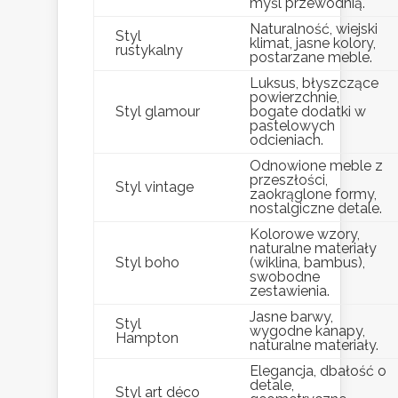
myśl przewodnią.
Naturalność, wiejski
Styl
klimat, jasne kolory,
rustykalny
postarzane meble.
Luksus, błyszczące
powierzchnie,
Styl glamour
bogate dodatki w
pastelowych
odcieniach.
Odnowione meble z
przeszłości,
Styl vintage
zaokrąglone formy,
nostalgiczne detale.
Kolorowe wzory,
naturalne materiały
Styl boho
(wiklina, bambus),
swobodne
zestawienia.
Jasne barwy,
Styl
wygodne kanapy,
Hampton
naturalne materiały.
Elegancja, dbałość o
detale,
Styl art déco