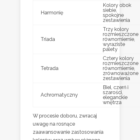
Kolory obok
siebie,
Harmonię
spokojne
zestawienia
Trzy kolory
rozmieszczone
Triada
równomiernie,
wyraziste
palety
Cztery kolory
rozmieszczone
Tetrada
równomiernie,
zrównoważone
zestawienia
Biel, czerń i
szarości,
Achromatyczny
eleganckie
wnętrza
W procesie doboru, zwracaj
uwagę na rosnące
zaawansowanie zastosowania