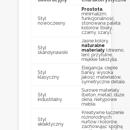
Prostota
,
minimalizm,
Styl
funkcjonalność,
nowoczesny
stonowana paleta
kolorów (biały,
czarny, szary).
Jasne kolory,
naturalne
Styl
materiały
(drewno,
skandynawski
len), przytulne,
miękkie tekstylia.
Elegancja, ciepłe
Styl
barwy, wysoka
klasyczny
jakość materiałów,
symetryczne detale.
Surowe materiały
Styl
(beton, metal), duże
industrialny
okna, nietypowe
meble.
Kreatywne łączenie
różnorodnych
Styl
nurtów i kolorów,
eklektyczny
zachowując spójną