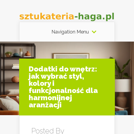
Navigation Menu
Dodatki do wnętrz:
jak wybrać styl,
kolory i
funkcjonalność dla
harmonijnej
aranżacji
Posted By