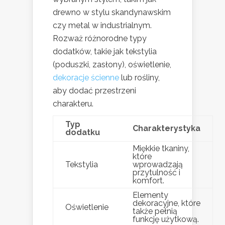
drewno w stylu skandynawskim
czy metal w industrialnym.
Rozważ różnorodne typy
dodatków, takie jak tekstylia
(poduszki, zasłony), oświetlenie,
dekoracje ścienne
lub rośliny,
aby dodać przestrzeni
charakteru.
Typ
Charakterystyka
dodatku
Miękkie tkaniny,
które
Tekstylia
wprowadzają
przytulność i
komfort.
Elementy
dekoracyjne, które
Oświetlenie
także pełnią
funkcję użytkową.