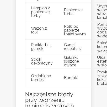
Wytni
Lampion z
Papierowa
wzory
papierowej
torba
włóż
torby
lamp
Pomal
Rolki po
Wazon z
wyłóż
papierze
rolki
doda
toaletowym
wod
Sple
Podkładki z
Gumki
kolo
gumek
recepturki
wzor
Gałązki,
Ułóż
Stroik
suszone
estet
dekoracyjny
owoce
w sło
Przyk
Ozdobione
zawi
Bombki
bombki
kokar
broka
Najczęstsze błędy
przy tworzeniu
minimalistycznych