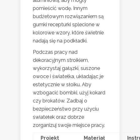
aluminiową, aby mogły
pomieścić wodę. Innym
budżetowym rozwiązaniem są
gumki recepturki splecione w
kolorowe wzory, które świetnie
nadają się na podkładki.
Podczas pracy nad
dekoracyjnym stroikiem,
wykorzystaj gałązki, suszone
owoce i światełka, układając je
estetycznie w słoiku. Aby
wzbogacić bombki, użyj kokard
czy brokatów. Zadbaj o
bezpieczeństwo przy użyciu
światełek oraz dobrze
zorganizuj swoje miejsce pracy.
Projekt
Materiał
Instr