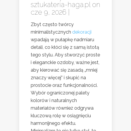
sztukateria-haga.pl
on
cze 9, 2026 |
Zbyt często twórcy
minimalistycznych
dekoracji
wpadają w pułapkę nadmiaru
detali, co kłóci się z samą istotą
tego stylu. Aby stworzyć proste
i eleganckie ozdoby, ważne jest,
aby kierować się zasadą „mniej
znaczy więcej” i skupić na
prostocie oraz funkcjonalności.
Wybór ograniczonej palety
kolorów i naturalnych
materiałów również odgrywa
kluczową rolę w osiągnięciu
harmonijnego efektu.
Minimalizm to nie tylko styl, to