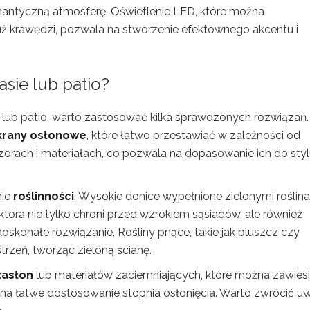
mantyczną atmosferę. Oświetlenie LED, które można
ż krawędzi, pozwala na stworzenie efektownego akcentu i
sie lub patio?
 lub patio, warto zastosować kilka sprawdzonych rozwiązań.
krany osłonowe
, które łatwo przestawiać w zależności od
zorach i materiałach, co pozwala na dopasowanie ich do sty
nie
roślinności
. Wysokie donice wypełnione zielonymi roślin
tóra nie tylko chroni przed wzrokiem sąsiadów, ale również
oskonałe rozwiązanie. Rośliny pnące, takie jak bluszcz czy
strzeń, tworząc zieloną ścianę.
zasłon
lub materiałów zaciemniających, które można zawiesi
 na łatwe dostosowanie stopnia osłonięcia. Warto zwrócić u