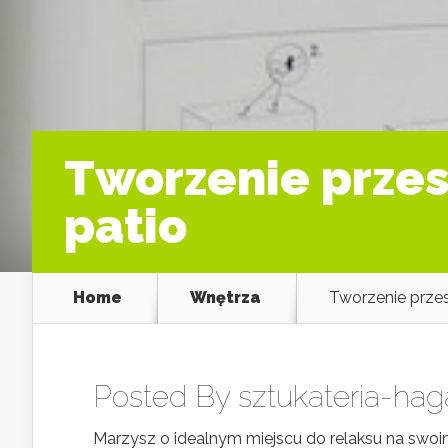
Tworzenie przest
patio
Home
Wnętrza
Tworzenie przest
Posted By
sztukateria-hag
Marzysz o idealnym miejscu do relaksu na swoim