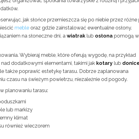
jesz organizować spotkania towarzyskie z rodziną i przyjaci
odatków.
erwując, jak słońce przemieszcza się po niebie przez różne
ieścić
meble
oraz gdzie zainstalować ewentualne osłony.
ązaniem na słoneczne dni, a
wiatrak
lub
osłona
pomogą w 
owania. Wybieraj meble, które oferują wygodę, na przykład
ę nad dodatkowymi elementami, takimi jak
kotary
lub
donic
 ale także poprawić estetykę tarasu. Dobrze zaplanowana
niu czasu na świeżym powietrzu, niezależnie od pogody.
w planowaniu tarasu:
 poduszkami
le lub markizy
jemny klimat
rasu również wieczorem