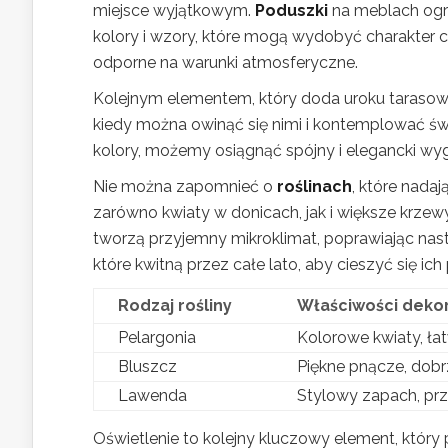
miejsce wyjątkowym.
Poduszki
na meblach ogro
kolory i wzory, które mogą wydobyć charakter c
odporne na warunki atmosferyczne.
Kolejnym elementem, który doda uroku tarasow
kiedy można owinąć się nimi i kontemplować św
kolory, możemy osiągnąć spójny i elegancki wyg
Nie można zapomnieć o
roślinach
, które nada
zarówno kwiaty w donicach, jak i większe krzewy
tworzą przyjemny mikroklimat, poprawiając nas
które kwitną przez całe lato, aby cieszyć się ic
Rodzaj rośliny
Właściwości deko
Pelargonia
Kolorowe kwiaty, łat
Bluszcz
Piękne pnącze, dobr
Lawenda
Stylowy zapach, pr
Oświetlenie to kolejny kluczowy element, który