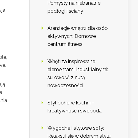
Pomysły na niebanalne
yja
podłogi i ściany
Aranżacje wnętrz dla osób
aktywnych: Domowe
centrum fitness
le,
Wnętrza inspirowane
we.
elementami industrialnymi:
surowość z nutą
ają
nowoczesności
a
nia
Styl boho w kuchni –
kreatywność i swoboda
Wygodne i stylowe sofy:
Relaksuj się w dobrym stylu