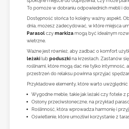
spokojne miejsce do odprężenia, czy może planu
To pomoże w dobraniu odpowiednich mebli i d
Dostępność słońca to kolejny ważny aspekt. Obs
dnia, możesz zadecydować, w które miejsca um
Parasol
czy
markiza
mogą być idealnym rozwi
wietrzne.
Ważne jest również, aby zadbać o komfort użytk
leżaki
lub
poduszki
na krzesłach. Zastanów si
roślinami, które mogą dać nie tylko intymność,
przestrzeń do relaksu powinna sprzyjać spędza
Przykładowe elementy, które warto uwzględnić 
Wygodne meble, takie jak leżaki czy fotele z
Osłony przeciwsłoneczne, na przykład paraso
Roślinność, która wprowadza harmonię i przy
Oświetlenie, które umożliwi korzystanie z ta