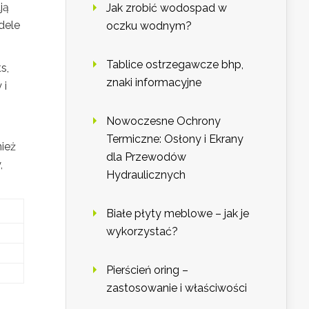
ją
Jak zrobić wodospad w
dele
oczku wodnym?
Tablice ostrzegawcze bhp,
s,
znaki informacyjne
 i
Nowoczesne Ochrony
Termiczne: Osłony i Ekrany
nież
dla Przewodów
,
Hydraulicznych
Białe płyty meblowe – jak je
wykorzystać?
Pierścień oring –
zastosowanie i właściwości
i