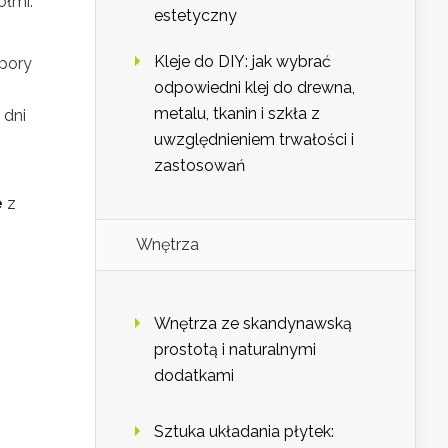
ółmi.
estetyczny
Kleje do DIY: jak wybrać
 pory
odpowiedni klej do drewna,
metalu, tkanin i szkła z
dni
uwzględnieniem trwałości i
zastosowań
e
z
Wnętrza
Wnętrza ze skandynawską
prostotą i naturalnymi
dodatkami
Sztuka układania płytek: