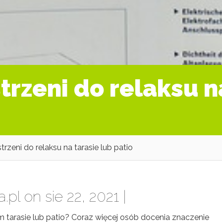
rzeni do relaksu n
rzeni do relaksu na tarasie lub patio
a.pl
on sie 22, 2021 |
 tarasie lub patio? Coraz więcej osób docenia znaczenie