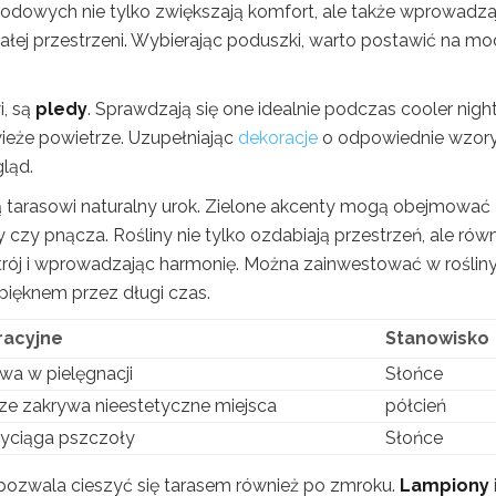
dowych nie tylko zwiększają komfort, ale także wprowadza
ałej przestrzeni. Wybierając poduszki, warto postawić na mo
i, są
pledy
. Sprawdzają się one idealnie podczas cooler night
ieże powietrze. Uzupełniając
dekoracje
o odpowiednie wzory
ląd.
ją tarasowi naturalny urok. Zielone akcenty mogą obejmować
 czy pnącza. Rośliny nie tylko ozdabiają przestrzeń, ale rów
trój i wprowadzając harmonię. Można zainwestować w rośliny
h pięknem przez długi czas.
racyjne
Stanowisko
wa w pielęgnacji
Słońce
ze zakrywa nieestetyczne miejsca
półcień
zyciąga pszczoły
Słońce
 pozwala cieszyć się tarasem również po zmroku.
Lampiony