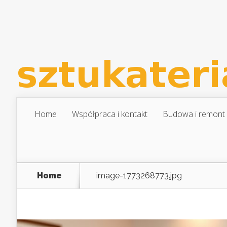
Home
Współpraca i kontakt
Budowa i remont
Home
image-1773268773.jpg