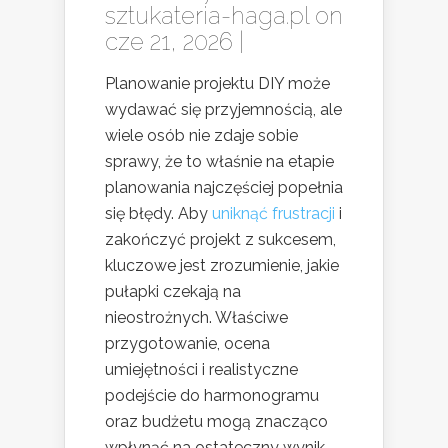
sztukateria-haga.pl
on
cze 21, 2026 |
Planowanie projektu DIY może
wydawać się przyjemnością, ale
wiele osób nie zdaje sobie
sprawy, że to właśnie na etapie
planowania najczęściej popełnia
się błędy. Aby
uniknąć frustracji
i
zakończyć projekt z sukcesem,
kluczowe jest zrozumienie, jakie
pułapki czekają na
nieostrożnych. Właściwe
przygotowanie, ocena
umiejętności i realistyczne
podejście do harmonogramu
oraz budżetu mogą znacząco
wpłynąć na ostateczny wynik.