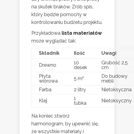
na skutek braków. Zrób spis,
który będzie pomocny w
kontrolowaniu budżetu projektu.
Przykładowa
lista materiałów
może wyglądać tak:
Składnik
Ilość
Uwagi
10
Grubość 2,5
Drewno
desek
cm
Płyta
Do budowy
5 m²
wiórowa
mebli
Farba
2 litry
Nietoksyczna
1
Klej
Nietoksyczny
tubka
Na koniec stwórz
harmonogram, by upewnić się,
że wszystkie materiały i