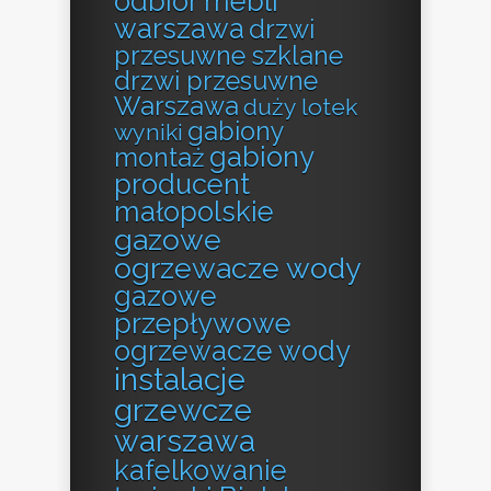
odbiór mebli
warszawa
drzwi
przesuwne szklane
drzwi przesuwne
Warszawa
duży lotek
gabiony
wyniki
gabiony
montaż
producent
małopolskie
gazowe
ogrzewacze wody
gazowe
przepływowe
ogrzewacze wody
instalacje
grzewcze
warszawa
kafelkowanie