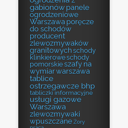
gabionów
panele
ogrodzeniowe
Warszawa
poręcze
do schodów
producent
zlewozmywaków
granitowych
schody
klinkierowe
schody
szafy na
pomorskie
wymiar warszawa
tablice
ostrzegawcze bhp
tabliczki informacyjne
usługi gazowe
Warszawa
zlewozmywaki
wpuszczane
Żory
praca