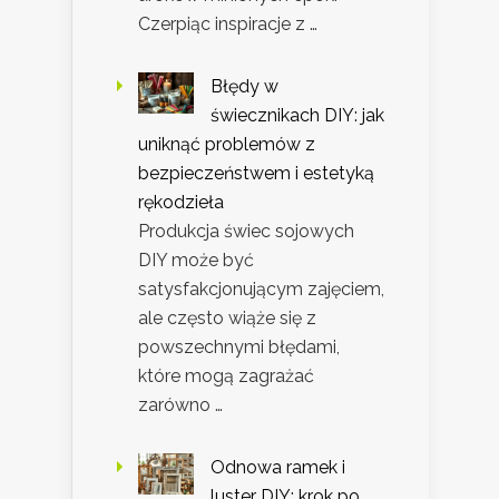
Czerpiąc inspiracje z …
Błędy w
świecznikach DIY: jak
uniknąć problemów z
bezpieczeństwem i estetyką
rękodzieła
Produkcja świec sojowych
DIY może być
satysfakcjonującym zajęciem,
ale często wiąże się z
powszechnymi błędami,
które mogą zagrażać
zarówno …
Odnowa ramek i
luster DIY: krok po