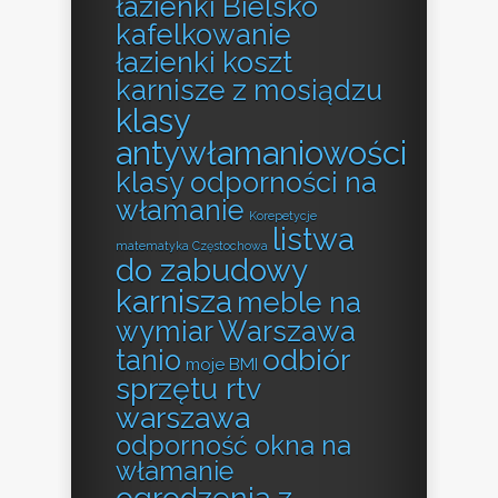
łazienki Bielsko
kafelkowanie
łazienki koszt
karnisze z mosiądzu
klasy
antywłamaniowości
klasy odporności na
włamanie
Korepetycje
listwa
matematyka Częstochowa
do zabudowy
karnisza
meble na
wymiar Warszawa
odbiór
tanio
moje BMI
sprzętu rtv
warszawa
odporność okna na
włamanie
ogrodzenia z