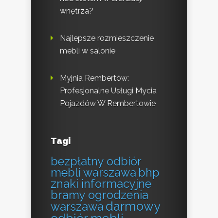
wnętrza?
Najlepsze rozmieszczenie
mebli w salonie
Myjnia Rembertów:
Profesjonalne Usługi Mycia
Pojazdów W Rembertowie
Tagi
bezpłatny odbiór
mebli warszawa
bhp
znaki informacyjne
bramy ogrodzenia
darmowy
warszawa