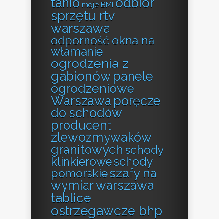
odbiór
tanio
moje BMI
sprzętu rtv
warszawa
odporność okna na
włamanie
ogrodzenia z
gabionów
panele
ogrodzeniowe
Warszawa
poręcze
do schodów
producent
zlewozmywaków
granitowych
schody
klinkierowe
schody
szafy na
pomorskie
wymiar warszawa
tablice
ostrzegawcze bhp