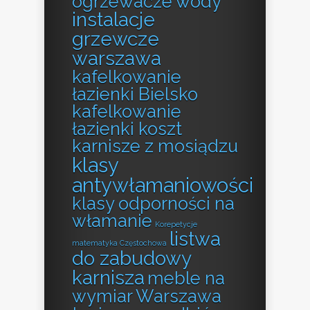
ogrzewacze wody
instalacje
grzewcze
warszawa
kafelkowanie
łazienki Bielsko
kafelkowanie
łazienki koszt
karnisze z mosiądzu
klasy
antywłamaniowości
klasy odporności na
włamanie
Korepetycje
listwa
matematyka Częstochowa
do zabudowy
karnisza
meble na
wymiar Warszawa