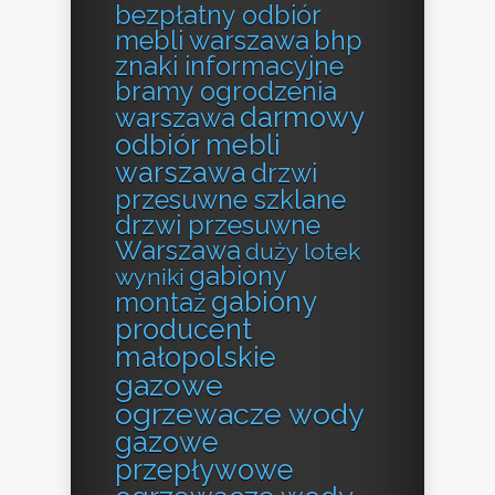
bezpłatny odbiór
mebli warszawa
bhp
znaki informacyjne
bramy ogrodzenia
darmowy
warszawa
odbiór mebli
warszawa
drzwi
przesuwne szklane
drzwi przesuwne
Warszawa
duży lotek
gabiony
wyniki
gabiony
montaż
producent
małopolskie
gazowe
ogrzewacze wody
gazowe
przepływowe