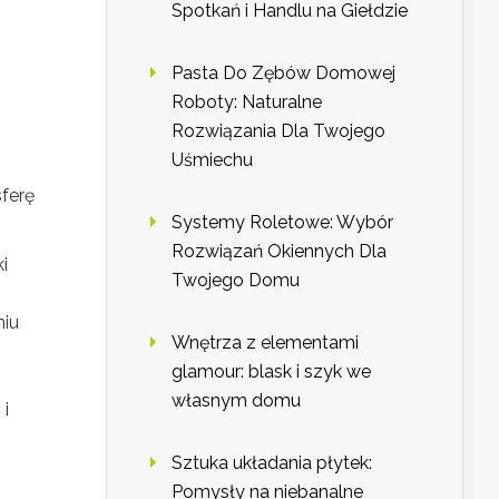
Spotkań i Handlu na Giełdzie
Pasta Do Zębów Domowej
Roboty: Naturalne
Rozwiązania Dla Twojego
Uśmiechu
ferę
Systemy Roletowe: Wybór
Rozwiązań Okiennych Dla
i
Twojego Domu
niu
Wnętrza z elementami
glamour: blask i szyk we
własnym domu
 i
Sztuka układania płytek:
o
Pomysły na niebanalne