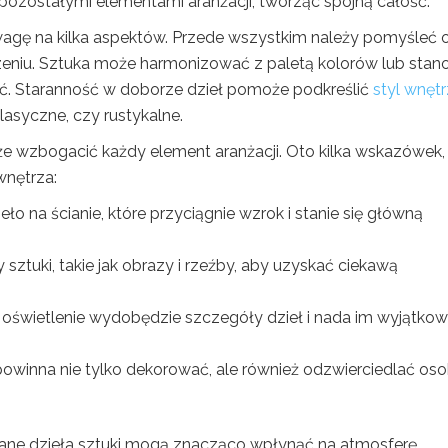
pozostałymi elementami aranżacji, tworząc spójną całość.
wagę na kilka aspektów. Przede wszystkim należy pomyśleć 
eniu. Sztuka może harmonizować z paletą kolorów lub stan
ość. Staranność w doborze dzieł pomoże podkreślić
styl wnęt
lasyczne, czy rustykalne.
 wzbogacić każdy element aranżacji. Oto kilka wskazówek,
nętrza:
ło na ścianie, które przyciągnie wzrok i stanie się główną
sztuki, takie jak obrazy i rzeźby, aby uzyskać ciekawą
 oświetlenie wydobędzie szczegóły dzieł i nada im wyjątko
 powinna nie tylko dekorować, ale również odzwierciedlać oso
rane dzieła sztuki mogą znacząco wpłynąć na atmosferę