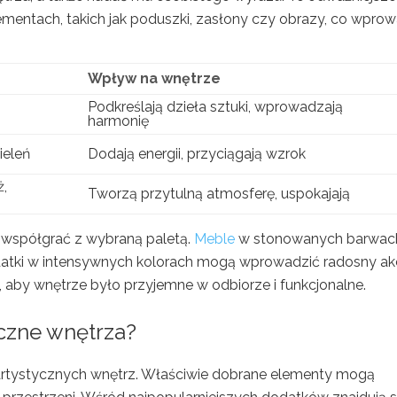
entach, takich jak poduszki, zasłony czy obrazy, co wprow
Wpływ na wnętrze
Podkreślają dzieła sztuki, wprowadzają
harmonię
ieleń
Dodają energii, przyciągają wzrok
ż,
Tworzą przytulną atmosferę, uspokajają
 współgrać z wybraną paletą.
Meble
w stonowanych barwac
odatki w intensywnych kolorach mogą wprowadzić radosny ak
aby wnętrze było przyjemne w odbiorze i funkcjonalne.
yczne wnętrza?
artystycznych wnętrz. Właściwie dobrane elementy mogą