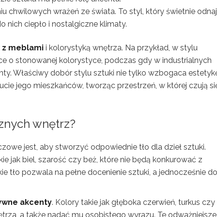
u chwilowych wrażeń ze świata. To styl, który świetnie odna
nich ciepło i nostalgiczne klimaty.
 z meblami
i kolorystyką wnętrza. Na przykład, w stylu
 o stonowanej kolorystyce, podczas gdy w industrialnych
ty. Właściwy dobór stylu sztuki nie tylko wzbogaca estetyk
ie jego mieszkańców, tworząc przestrzeń, w której czują si
cznych wnętrz?
zowe jest, aby stworzyć odpowiednie tło dla dzieł sztuki.
akie jak biel, szarość czy beż, które nie będą konkurować z
e tło pozwala na pełne docenienie sztuki, a jednocześnie d
ywne akcenty
. Kolory takie jak głęboka czerwień, turkus czy
ętrza, a także nadać mu osobistego wyrazu. Te odważniejsze