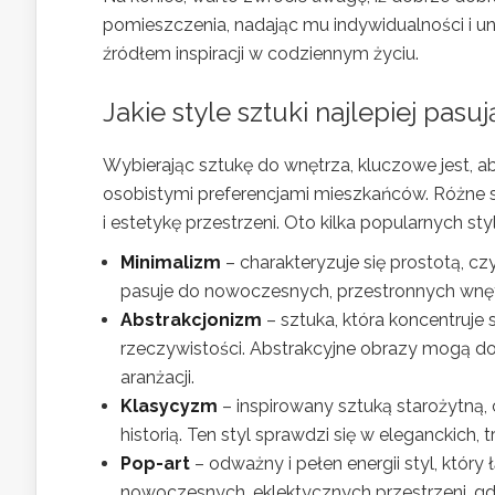
pomieszczenia, nadając mu indywidualności i un
źródłem inspiracji w codziennym życiu.
Jakie style sztuki najlepiej pasu
Wybierając sztukę do wnętrza, kluczowe jest, a
osobistymi preferencjami mieszkańców. Różne s
i estetykę przestrzeni. Oto kilka popularnych s
Minimalizm
– charakteryzuje się prostotą, czy
pasuje do nowoczesnych, przestronnych wnętr
Abstrakcjonizm
– sztuka, która koncentruje 
rzeczywistości. Abstrakcyjne obrazy mogą d
aranżacji.
Klasycyzm
– inspirowany sztuką starożytną,
historią. Ten styl sprawdzi się w eleganckich,
Pop-art
– odważny i pełen energii styl, któr
nowoczesnych, eklektycznych przestrzeni, gdz