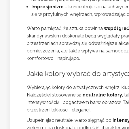
Impresjonizm
– koncentruje się na uchwyceni
się w przytulnych wnętrzach, wprowadzając do 
Warto pamiętać, że sztuka powinna
współgrać
skandynawskim doskonale będą wyglądały prace
przestrzeniach sprawdzą się odważniejsze akcen
pomieszczenia, ale także wpływa na samopoczuc
komfortowo i inspirująco.
Jakie kolory wybrać do artysty
Wybierając kolory do artystycznych wnętrz, kluc
Najczęściej stosowane są
neutralne kolory
, t
intensywnością i bogactwem barw obrazów. Taki
przestrzeni lekkości i elegancji.
Uzupełniając neutrale, warto sięgnąć po
intens
zieleń mogą doskonale podkreślić charakter wn