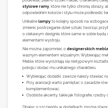
podkreślić piękno sztuki i nadać charakteru cał
stylowe ramy
, które nie tylko chronią obrazy
odpowiednim kolorze i stylu może podkreślić te
Unikalne
lampy
to kolejny sposób na wzbogace
zmienić postrzeganie dzieł sztuki, tworząc prz
o ciekawym designie, które same w sobie będą 
elementami wystroju.
Nie można zapomnieć o
designerskich mebl
ważnym elementem wizualnym. Wybierając meble,
Meble, które wyróżniają się nietypowym kszta
pokoju i dodać mu unikalnego charakteru.
Wybierając dodatki, zawsze należy stawiać na 
Przy aranżacji warto pamiętać o zasadzie równ
komplementować.
Osobiste akcenty, takie jak fotografie, rzeźby
Dbając o szczegóły w dodatkach, można stworzy