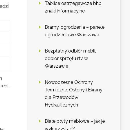
Tablice ostrzegawcze bhp,
adzi
znaki informacyjne
Bramy, ogrodzenia – panele
ogrodzeniowe Warszawa
Bezpłatny odbiór mebli,
odbiór sprzętu rtv w
Warszawie
h
Nowoczesne Ochrony
cent.
Termiczne: Osłony i Ekrany
dla Przewodów
Hydraulicznych
Białe płyty meblowe – jak je
wykorzystać?