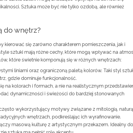
ikalności. Sztuka może być nie tylko ozdobą, ale również
ją do wnętrz?
by kierować się zarówno charakterem pomieszczenia, jak i
tyle sztuki mają różne cechy, które mogą wpływać na atmos
tylów, które świetnie komponują się w różnych wnętrzach:
stymi liniami oraz ograniczoną paletą kolorów. Taki styl sztuk
z, gdzie dominuje funkcjonalność.
się na kolorach i formach, a nie na realistycznym przedstawie
odać dynamiczności i świeżości do bardziej stonowanych
 często wykorzystujący motywy związane z mitologią, naturą
 tradycyjnych wnętrzach, podkreślając ich wyrafinowanie.
y łączy masową kulturę z artystycznym przekazem. Idealny d
ie sztuka ma pełnić rolę akcentu.