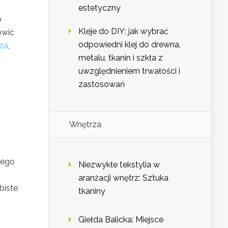
estetyczny
o
Kleje do DIY: jak wybrać
owić
odpowiedni klej do drewna,
rza
,
metalu, tkanin i szkła z
uwzględnieniem trwałości i
zastosowań
Wnętrza
wego
Niezwykłe tekstylia w
aranżacji wnętrz: Sztuka
biste
tkaniny
Giełda Balicka: Miejsce