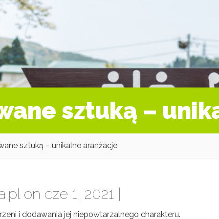
wane sztuką – unik
wane sztuką – unikalne aranżacje
a.pl
on cze 1, 2021 |
eni i dodawania jej niepowtarzalnego charakteru.