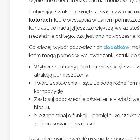
wybierane dzieła artystyczne harmonizowały z 
Dobierając sztukę do wnętrza, warto zwrócić u
kolorach
, które występują w danym pomieszcz
kontrast, co nada jej jeszcze większą wyrazist
niezależnie od tego, czy jest ono nowoczesne, k
Co więcej, wybór odpowiednich
dodatków
może
które mogą pomóc w wprowadzaniu sztuki do w
Wybierz centralny punkt – umieść większe dzie
atrakcją pomieszczenia.
Twórz zestawienia – łącz ze sobą różne formy 
kompozycję.
Zastosuj odpowiednie oświetlenie – właściwe
blasku.
Nie zapominaj o funkcji – pamiętaj, że sztuka
zainteresowania i wartości.
Na koniec, warto zwrócić uwagę, iż dobrze dob