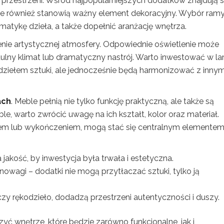
ej przestrzeni. Wśród najpopularniejszych dodatków znajdują s
, ale również stanowią ważny element dekoracyjny. Wybór ram
matykę dzieła, a także dopełnić aranżację wnętrza.
nie artystycznej atmosfery. Odpowiednie oświetlenie może
ytulny klimat lub dramatyczny nastrój. Warto inwestować w l
dziełem sztuki, ale jednocześnie będą harmonizować z innym
ach
. Meble pełnią nie tylko funkcję praktyczną, ale także są
 warto zwrócić uwagę na ich kształt, kolor oraz materiał.
łtem lub wykończeniem, mogą stać się centralnym elemente
jakość, by inwestycja była trwała i estetyczna.
owagi – dodatki nie mogą przytłaczać sztuki, tylko ją
 czy rękodzieło, dodadzą przestrzeni autentyczności i duszy.
ć wnętrze, które będzie zarówno funkcjonalne, jak i