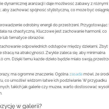
e dynamicznej aranżacji i daje możliwość zabawy z różnymi
, aby zachować spójność stylistyczną, co może być osiągni
rowadzenie odrobiny energii do przestrzeni. Przygotowując 
dała na chaotyczną. Kluczowe jest zachowanie harmonii, co
ce lub tematyce obrazów.
st zachowanie odpowiednich odstępów między dziełami. Zbyt
 stracą na atrakcyjności. Zwykle zaleca się, aby minimalna
 cm. Dzięki temu każde dzieło będzie miało swoją przestrze
 obrazy, ma ogromne znaczenie. Ogólna
zasada
mówi, że środ
u, co umożliwi widzom łatwe ich podziwianie. W przypadku
nych, takich jak galerie czy muzea, warto dostosować wyso
h.
ycję w galerii?