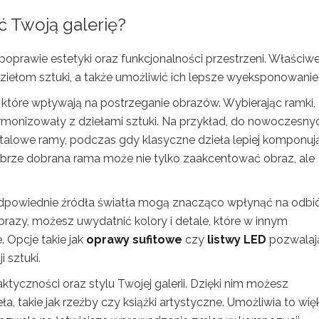
 Twoją galerię?
poprawie estetyki oraz funkcjonalności przestrzeni. Właściw
ełom sztuki, a także umożliwić ich lepsze wyeksponowanie
tóre wpływają na postrzeganie obrazów. Wybierając ramki,
armonizowały z dziełami sztuki. Na przykład, do nowoczesny
alowe ramy, podczas gdy klasyczne dzieła lepiej komponują
rze dobrana rama może nie tylko zaakcentować obraz, ale
Odpowiednie źródła światła mogą znacząco wpłynąć na odbi
obrazy, możesz uwydatnić kolory i detale, które w innym
Opcje takie jak
oprawy sufitowe
czy
listwy LED
pozwalaj
 sztuki.
ktyczności oraz stylu Twojej galerii. Dzięki nim możesz
ła, takie jak rzeźby czy książki artystyczne. Umożliwia to wi