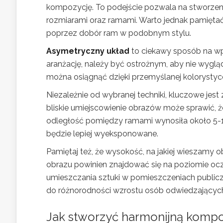
kompozycję. To podejście pozwala na stworzeni
rozmiarami oraz ramami. Warto jednak pamiętać
poprzez dobór ram w podobnym stylu.
Asymetryczny układ
to ciekawy sposób na wp
aranżację, należy być ostrożnym, aby nie wyglą
można osiągnąć dzięki przemyślanej kolorysty
Niezależnie od wybranej techniki, kluczowe je
bliskie umiejscowienie obrazów może sprawić, że
odległość pomiędzy ramami wynosiła około 5-10
będzie lepiej wyeksponowane.
Pamiętaj też, że wysokość, na jakiej wieszamy
obrazu powinien znajdować się na poziomie ocz
umieszczania sztuki w pomieszczeniach publicz
do różnorodności wzrostu osób odwiedzającyc
Jak stworzyć harmonijną kompoz