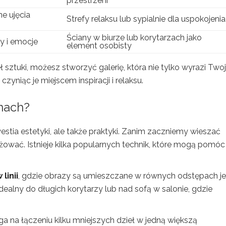
przestrzeni
ne ujęcia
Strefy relaksu lub sypialnie dla uspokojenia
Ściany w biurze lub korytarzach jako
y i emocje
element osobisty
sztuki, możesz stworzyć galerię, która nie tylko wyrazi Two
yniąc je miejscem inspiracji i relaksu.
nach?
estia estetyki, ale także praktyki. Zanim zaczniemy wieszać
żować. Istnieje kilka popularnych technik, które mogą pomóc
linii
, gdzie obrazy są umieszczane w równych odstępach j
ealny do długich korytarzy lub nad sofą w salonie, gdzie
ega na łączeniu kilku mniejszych dzieł w jedną większą