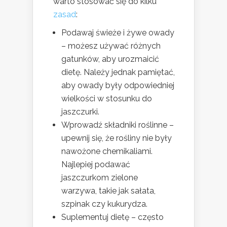
warto stosować się do kilku
zasad
:
Podawaj świeże i żywe owady
– możesz używać różnych
gatunków, aby urozmaicić
dietę. Należy jednak pamiętać,
aby owady były odpowiedniej
wielkości w stosunku do
jaszczurki.
Wprowadź składniki roślinne –
upewnij się, że rośliny nie były
nawożone chemikaliami.
Najlepiej podawać
jaszczurkom zielone
warzywa, takie jak sałata,
szpinak czy kukurydza.
Suplementuj dietę – często