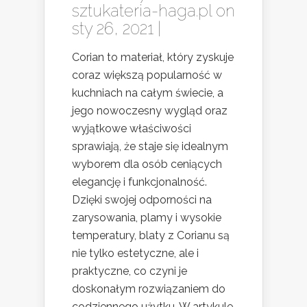
sztukateria-haga.pl
on
sty 26, 2021 |
Corian to materiał, który zyskuje
coraz większą popularność w
kuchniach na całym świecie, a
jego nowoczesny wygląd oraz
wyjątkowe właściwości
sprawiają, że staje się idealnym
wyborem dla osób ceniących
elegancję i funkcjonalność.
Dzięki swojej odporności na
zarysowania, plamy i wysokie
temperatury, blaty z Corianu są
nie tylko estetyczne, ale i
praktyczne, co czyni je
doskonałym rozwiązaniem do
codziennego użytku. W artykule