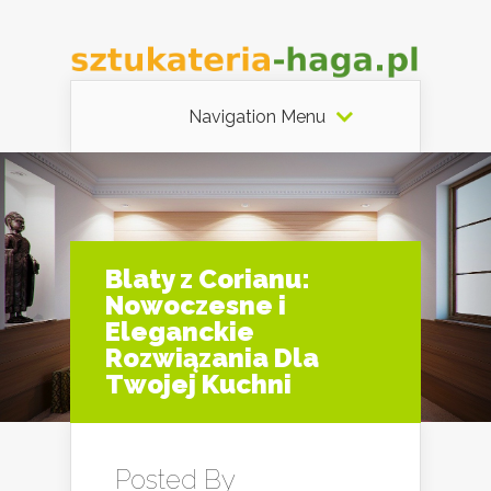
Navigation Menu
Blaty z Corianu:
Nowoczesne i
Eleganckie
Rozwiązania Dla
Twojej Kuchni
Posted By