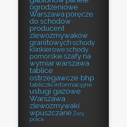
ogrodzeniowe
Warszawa
poręcze
do schodów
producent
zlewozmywaków
granitowych
schody
klinkierowe
schody
szafy na
pomorskie
wymiar warszawa
tablice
ostrzegawcze bhp
tabliczki informacyjne
usługi gazowe
Warszawa
zlewozmywaki
wpuszczane
Żory
praca