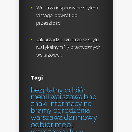
Wnętrza inspirowane stylem
vintage: powrót do
przeszłości
Jak urządzić wnętrze w stylu
rustykalnym? 7 praktycznych
wskazówek
Tagi
bezpłatny odbiór
mebli warszawa
bhp
znaki informacyjne
bramy ogrodzenia
darmowy
warszawa
odbiór mebli
warszawa