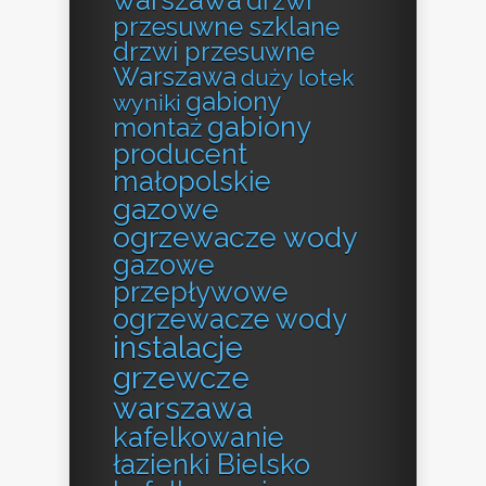
drzwi
przesuwne szklane
drzwi przesuwne
Warszawa
duży lotek
gabiony
wyniki
gabiony
montaż
producent
małopolskie
gazowe
ogrzewacze wody
gazowe
przepływowe
ogrzewacze wody
instalacje
grzewcze
warszawa
kafelkowanie
łazienki Bielsko