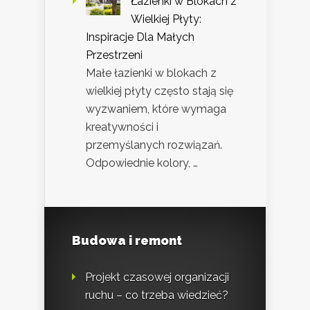
Łazienki w Blokach z
Wielkiej Płyty:
Inspiracje Dla Małych
Przestrzeni
Małe łazienki w blokach z
wielkiej płyty często stają się
wyzwaniem, które wymaga
kreatywności i
przemyślanych rozwiązań.
Odpowiednie kolory, …
Budowa i remont
Projekt czasowej organizacji
ruchu – co trzeba wiedzieć?