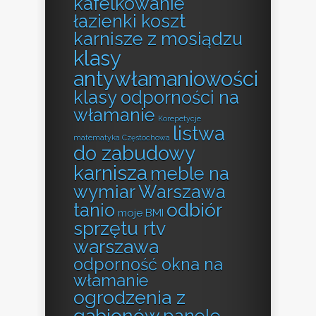
kafelkowanie
łazienki koszt
karnisze z mosiądzu
klasy
antywłamaniowości
klasy odporności na
włamanie
Korepetycje
listwa
matematyka Częstochowa
do zabudowy
karnisza
meble na
wymiar Warszawa
odbiór
tanio
moje BMI
sprzętu rtv
warszawa
odporność okna na
włamanie
ogrodzenia z
gabionów
panele