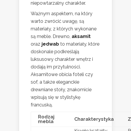
niepowtarzalny charakter.
Ważnym aspektem, na który
warto zwrócić uwagę, są
materiały, z których wykonane
są meble. Drewno,
aksamit
oraz
jedwab
to materiały, które
doskonale podkreślają
luksusowy charakter wnętrz i
dodają im przytulności.
Aksamitowe obicia foteli czy
sof, a także eleganckie
drewniane stoły, znakomicie
wpisują się w stylistykę
francuską.
Rodzaj
Charakterystyka
Z
mebla
Krągłe kształty,
P