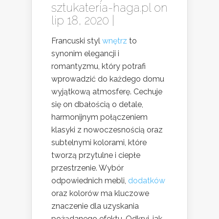
sztukateria-haga.pl
on
lip 18, 2020 |
Francuski styl
wnętrz
to
synonim elegancji i
romantyzmu, który potrafi
wprowadzić do każdego domu
wyjątkową atmosferę. Cechuje
się on dbałością o detale,
harmonijnym połączeniem
klasyki z nowoczesnością oraz
subtelnymi kolorami, które
tworzą przytulne i ciepłe
przestrzenie. Wybór
odpowiednich mebli,
dodatków
oraz kolorów ma kluczowe
znaczenie dla uzyskania
pożądanego efektu. Odkryj, jak