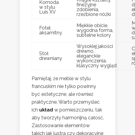
Komoda
finezyjne
d
w stylu
zdobienia,
e
Luis XV
rzeźbione nóżki
d
M
Miękkie obicie,
Fotel
w
wygodna forma,
aksamitny
d
subtelne kolory
s
Wysokiej jakości
C
drewno,
Stół
e
eleganckie
drewniany
s
wykończenia,
r
klasyczny wygląd
Pamiętaj, że meble w stylu
francuskim nie tylko powinny
być estetyczne, ale również
praktyczne. Warto przemyśleć
ich
układ
w pomieszczeniu, tak
aby tworzyły harmonijną całość.
Zastosowanie elementów
takich jak lustra czy dekoracyjne