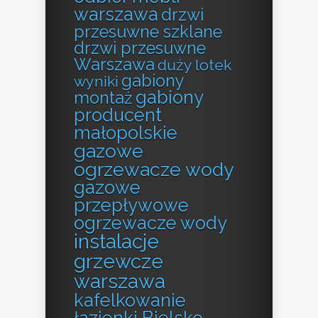
warszawa
drzwi
przesuwne szklane
drzwi przesuwne
Warszawa
duży lotek
gabiony
wyniki
gabiony
montaż
producent
małopolskie
gazowe
ogrzewacze wody
gazowe
przepływowe
ogrzewacze wody
instalacje
grzewcze
warszawa
kafelkowanie
łazienki Bielsko