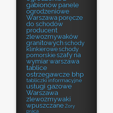
gabionów
panele
ogrodzeniowe
Warszawa
poręcze
do schodów
producent
zlewozmywaków
granitowych
schody
klinkierowe
schody
szafy na
pomorskie
wymiar warszawa
tablice
ostrzegawcze bhp
tabliczki informacyjne
usługi gazowe
Warszawa
zlewozmywaki
wpuszczane
Żory
praca