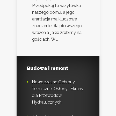
Przedpokój to wizytówka
naszego domu, a jego
aranżacja ma kluczowe
znaczenie dla pierwszego
wrażenia, jakie zrobimy na
gościach. W …
Budowa i remont
Nowoczesne Ochrony
Termiczne: Osłony i Ekrany
dla Przewodów
Hydraulicznych