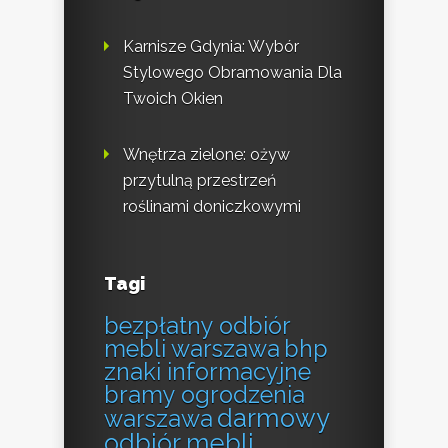
Karnisze Gdynia: Wybór
Stylowego Obramowania Dla
Twoich Okien
Wnętrza zielone: ożyw
przytulną przestrzeń
roślinami doniczkowymi
Tagi
bezpłatny odbiór
mebli warszawa
bhp
znaki informacyjne
bramy ogrodzenia
darmowy
warszawa
odbiór mebli