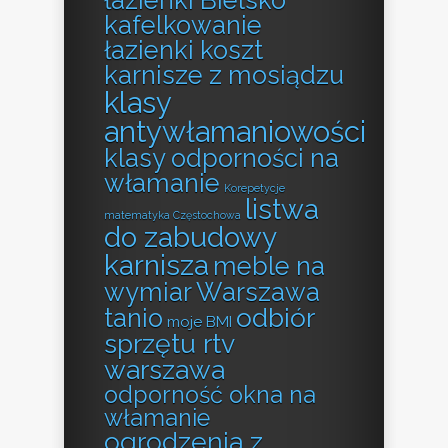
kafelkowanie
łazienki koszt
karnisze z mosiądzu
klasy
antywłamaniowości
klasy odporności na
włamanie
Korepetycje
listwa
matematyka Częstochowa
do zabudowy
karnisza
meble na
wymiar Warszawa
odbiór
tanio
moje BMI
sprzętu rtv
warszawa
odporność okna na
włamanie
ogrodzenia z