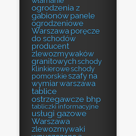
włamanie
ogrodzenia z
gabionów
panele
ogrodzeniowe
Warszawa
poręcze
do schodów
producent
zlewozmywaków
granitowych
schody
klinkierowe
schody
szafy na
pomorskie
wymiar warszawa
tablice
ostrzegawcze bhp
tabliczki informacyjne
usługi gazowe
Warszawa
zlewozmywaki