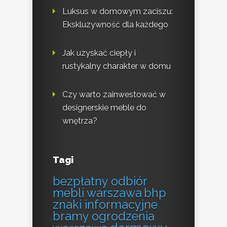
Luksus w domowym zaciszu:
Ekskluzywność dla każdego
Jak uzyskać ciepły i
rustykalny charakter w domu
Czy warto zainwestować w
designerskie meble do
wnętrza?
Tagi
bezpłatny odbiór
mebli warszawa
bhp
znaki informacyjne
bramy ogrodzenia