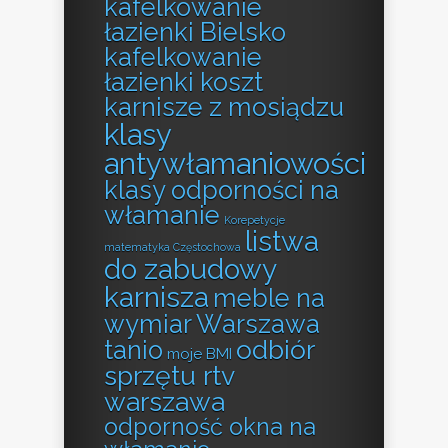
kafelkowanie
łazienki Bielsko
kafelkowanie
łazienki koszt
karnisze z mosiądzu
klasy
antywłamaniowości
klasy odporności na
włamanie
Korepetycje
listwa
matematyka Częstochowa
do zabudowy
karnisza
meble na
wymiar Warszawa
odbiór
tanio
moje BMI
sprzętu rtv
warszawa
odporność okna na