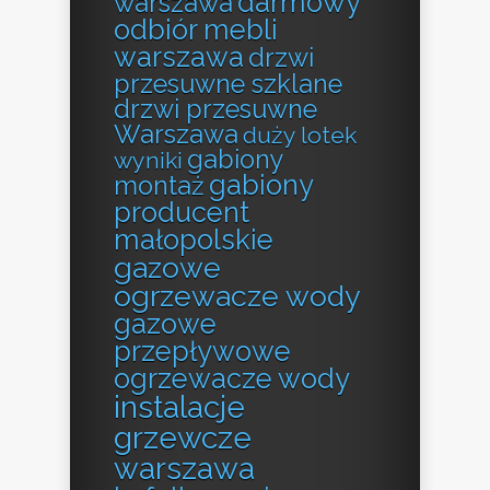
darmowy
warszawa
odbiór mebli
warszawa
drzwi
przesuwne szklane
drzwi przesuwne
Warszawa
duży lotek
gabiony
wyniki
gabiony
montaż
producent
małopolskie
gazowe
ogrzewacze wody
gazowe
przepływowe
ogrzewacze wody
instalacje
grzewcze
warszawa