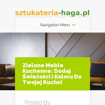
Navigation Menu
Zielone Meble
Kuchenne: Dodaj
Świeżości i Koloru Do
Twojej Kuchni
Posted By