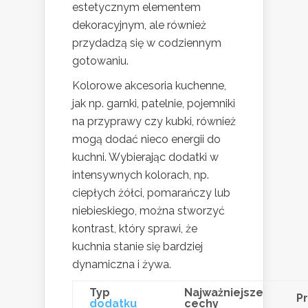
estetycznym elementem
dekoracyjnym, ale również
przydadzą się w codziennym
gotowaniu.
Kolorowe akcesoria kuchenne,
jak np. garnki, patelnie, pojemniki
na przyprawy czy kubki, również
mogą dodać nieco energii do
kuchni. Wybierając dodatki w
intensywnych kolorach, np.
ciepłych żółci, pomarańczy lub
niebieskiego, można stworzyć
kontrast, który sprawi, że
kuchnia stanie się bardziej
dynamiczna i żywa.
Typ
Najważniejsze
P
dodatku
cechy