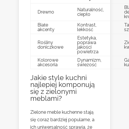
Bl
Naturalność,
Drewno
de
ciepło
kr
Białe
Kontrast,
Ta
akcenty
lekkość
sz
Estetyka,
Rośliny
poprawa
Zi
doniczkowe
jakości
kw
powietrza
Kolorowe
Dynamizm,
Ga
akcesoria
świeżość
ku
Jakie style kuchni
najlepiej komponują
się z zielonymi
meblami?
Zielone meble kuchenne stają
się coraz bardziej popularne, a
ich uniwersalność sprawia, że