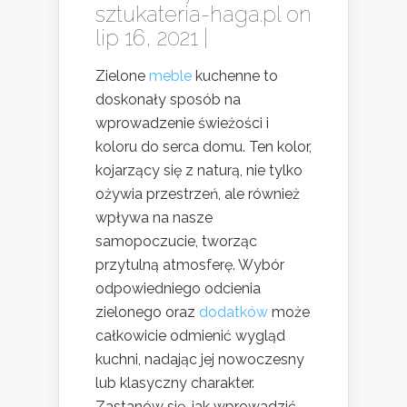
sztukateria-haga.pl
on
lip 16, 2021 |
Zielone
meble
kuchenne to
doskonały sposób na
wprowadzenie świeżości i
koloru do serca domu. Ten kolor,
kojarzący się z naturą, nie tylko
ożywia przestrzeń, ale również
wpływa na nasze
samopoczucie, tworząc
przytulną atmosferę. Wybór
odpowiedniego odcienia
zielonego oraz
dodatków
może
całkowicie odmienić wygląd
kuchni, nadając jej nowoczesny
lub klasyczny charakter.
Zastanów się, jak wprowadzić