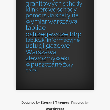
granitowych
schody
klinkierowe
schody
szafy na
pomorskie
wymiar warszawa
tablice
ostrzegawcze bhp
tabliczki informacyjne
usługi gazowe
Warszawa
zlewozmywaki
wpuszczane
Żory
praca
Designed by
Elegant Themes
| Powered by
WordPress