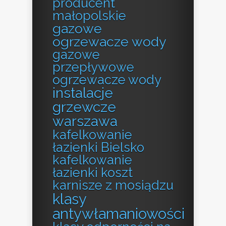
producent
małopolskie
gazowe
ogrzewacze wody
gazowe
przepływowe
ogrzewacze wody
instalacje
grzewcze
warszawa
kafelkowanie
łazienki Bielsko
kafelkowanie
łazienki koszt
karnisze z mosiądzu
klasy
antywłamaniowości