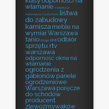
klasy odporności na
włamanie
Korepetycje
listwa
matematyka Częstochowa
do zabudowy
karnisza
meble na
wymiar Warszawa
odbiór
tanio
moje BMI
sprzętu rtv
warszawa
odporność okna na
włamanie
ogrodzenia z
gabionów
panele
ogrodzeniowe
Warszawa
poręcze
do schodów
producent
zlewozmywaków