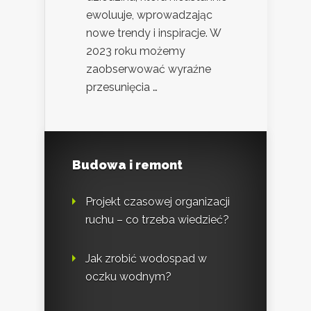
ewoluuje, wprowadzając
nowe trendy i inspiracje. W
2023 roku możemy
zaobserwować wyraźne
przesunięcia …
Budowa i remont
Projekt czasowej organizacji
ruchu – co trzeba wiedzieć?
Jak zrobić wodospad w
oczku wodnym?