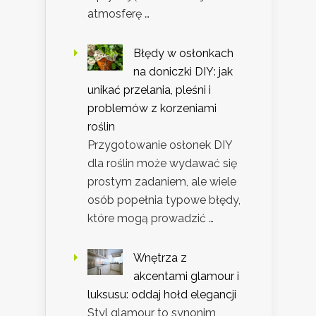
atmosferę …
Błędy w osłonkach
na doniczki DIY: jak
unikać przelania, pleśni i
problemów z korzeniami
roślin
Przygotowanie osłonek DIY
dla roślin może wydawać się
prostym zadaniem, ale wiele
osób popełnia typowe błędy,
które mogą prowadzić …
Wnętrza z
akcentami glamour i
luksusu: oddaj hołd elegancji
Styl glamour to synonim