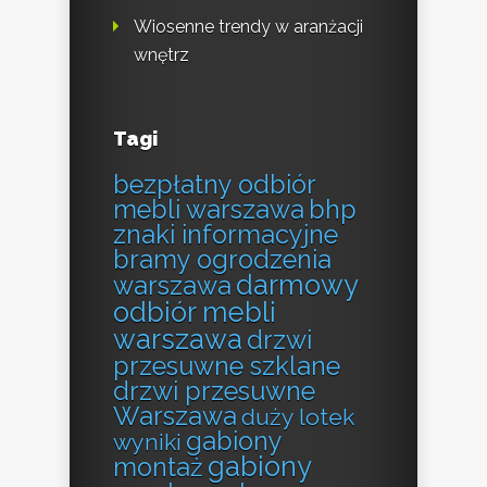
Wiosenne trendy w aranżacji
wnętrz
Tagi
bezpłatny odbiór
mebli warszawa
bhp
znaki informacyjne
bramy ogrodzenia
darmowy
warszawa
odbiór mebli
warszawa
drzwi
przesuwne szklane
drzwi przesuwne
Warszawa
duży lotek
gabiony
wyniki
gabiony
montaż