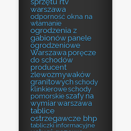
sprzętu rtv
warszawa
odporność okna na
włamanie
ogrodzenia z
gabionów
panele
ogrodzeniowe
Warszawa
poręcze
do schodów
producent
zlewozmywaków
granitowych
schody
klinkierowe
schody
szafy na
pomorskie
wymiar warszawa
tablice
ostrzegawcze bhp
tabliczki informacyjne