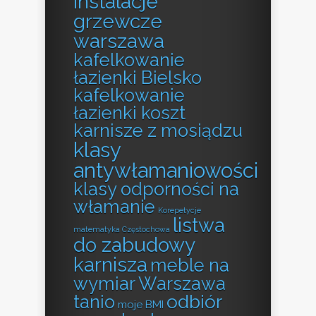
instalacje
grzewcze
warszawa
kafelkowanie
łazienki Bielsko
kafelkowanie
łazienki koszt
karnisze z mosiądzu
klasy
antywłamaniowości
klasy odporności na
włamanie
Korepetycje
listwa
matematyka Częstochowa
do zabudowy
karnisza
meble na
wymiar Warszawa
odbiór
tanio
moje BMI