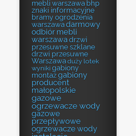
mebli warszawa
bhp
znaki informacyjne
bramy ogrodzenia
darmowy
warszawa
odbiór mebli
warszawa
drzwi
przesuwne szklane
drzwi przesuwne
Warszawa
duży lotek
gabiony
wyniki
gabiony
montaż
producent
małopolskie
gazowe
ogrzewacze wody
gazowe
przepływowe
ogrzewacze wody