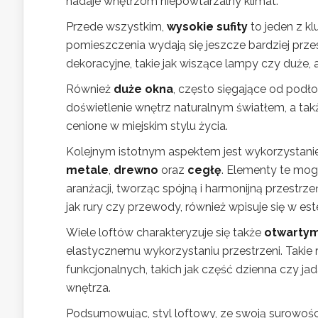
nadaje wnętrzom niepowtarzalny klimat.
Przede wszystkim,
wysokie sufity
to jeden z k
pomieszczenia wydają się jeszcze bardziej prz
dekoracyjne, takie jak wiszące lampy czy duże, 
Również
duże okna
, często sięgające od podł
doświetlenie wnętrz naturalnym światłem, a tak
cenione w miejskim stylu życia.
Kolejnym istotnym aspektem jest wykorzystani
metale
,
drewno
oraz
cegłę
. Elementy te mo
aranżacji, tworząc spójną i harmonijną przestrze
jak rury czy przewody, również wpisuje się w est
Wiele loftów charakteryzuje się także
otwarty
elastycznemu wykorzystaniu przestrzeni. Takie
funkcjonalnych, takich jak część dzienna czy j
wnętrza.
Podsumowując, styl loftowy, ze swoją surowości