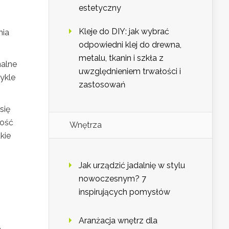
estetyczny
Kleje do DIY: jak wybrać
nia
odpowiedni klej do drewna,
metalu, tkanin i szkła z
malne
uwzględnieniem trwałości i
ykle
zastosowań
się
łość
Wnętrza
kie
Jak urządzić jadalnię w stylu
nowoczesnym? 7
inspirujących pomysłów
Aranżacja wnętrz dla
,