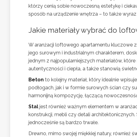
którzy cenią sobie nowoczesną estetykę i cieka
sposób na urządzenie wnętrza – to także wyraz
Jakie materiały wybrać do lof
W aranżacji loftowego apartamentu kluczowe z
jego surowym i industrialnym charakterem, dos
jednym z najpopularniejszych materiałów, któr
autentyczności i ciepła, a także stanowią świet
Beton
to kolejny materiał, który idealnie wpis
podłogach, jak i w formie surowych ścian czy s
harmonijną kompozycję, łączącą nowoczesność 
Stal
jest również ważnym elementem w aranżacj
konstrukcji, mebli czy detali architektonicznych
jednocześnie są bardzo trwałe.
Drewno, mimo swojej miękkiej natury, również świ