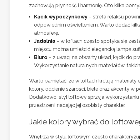
zachowują płynność i harmonię. Oto kilka pomys
Kącik wypoczynkowy
– strefa relaksu powi
odpowiednim oświetleniem. Warto dodać kilk
atmosferę.
Jadalnia
– w loftach często spotyka się zest
miejscu można umieścić elegancką lampę sufit
Biuro
– z uwagi na otwarty układ, kącik do 
Wykorzystanie naturalnych materiałów, takich
Warto pamiętać, że w loftach królują materiały 
kolory, odcienie szarości, biele oraz akcenty w
Dodatkowo, styl loftowy sprzyja wykorzystani
przestrzeni, nadając jej osobisty charakter.
Jakie kolory wybrać do loftow
Wnętrza w stylu loftowym często charakteryzu