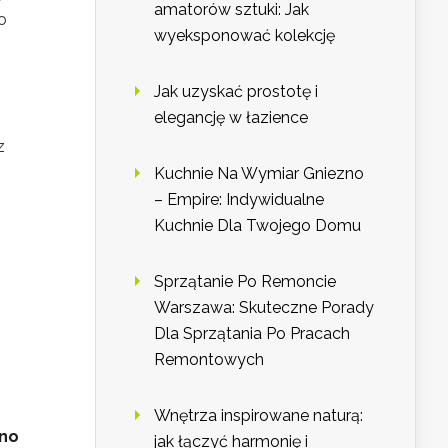
amatorów sztuki: Jak
o
wyeksponować kolekcję
Jak uzyskać prostotę i
elegancję w łazience
z
Kuchnie Na Wymiar Gniezno
– Empire: Indywidualne
Kuchnie Dla Twojego Domu
Sprzątanie Po Remoncie
Warszawa: Skuteczne Porady
Dla Sprzątania Po Pracach
Remontowych
Wnętrza inspirowane naturą:
wno
jak łączyć harmonię i