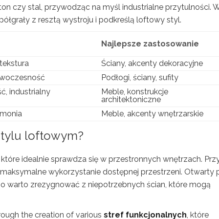
eton czy stal, przywodząc na myśl industrialne przytulności. 
ółgrały z resztą wystroju i podkreślą loftowy styl.
Najlepsze zastosowanie
tekstura
Ściany, akcenty dekoracyjne
nowoczesność
Podłogi, ściany, sufity
, industrialny
Meble, konstrukcje
architektoniczne
rmonia
Meble, akcenty wnętrzarskie
stylu loftowym?
, które idealnie sprawdza się w przestronnych wnętrzach. Prz
 maksymalne wykorzystanie dostępnej przestrzeni. Otwarty 
go warto zrezygnować z niepotrzebnych ścian, które mogą
hrough the creation of various
stref funkcjonalnych
, które