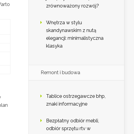
Warto
zrównoważony rozwój?
Wnętrza w stylu
skandynawskim z nutą
elegancji: minimalistyczna
klasyka
Remont i budowa
Tablice ostrzegawcze bhp,
y
znaki informacyjne
plan
Bezpłatny odbiór mebli,
odbiór sprzętu rtv w