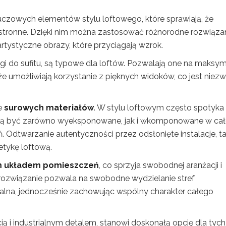
luczowych elementów stylu loftowego, które sprawiają, że
estronne. Dzięki nim można zastosować różnorodne rozwiąza
artystyczne obrazy, które przyciągają wzrok.
ogi do sufitu, są typowe dla loftów. Pozwalają one na maksy
że umożliwiają korzystanie z pięknych widoków, co jest niezw
e
surowych materiałów
. W stylu loftowym często spotyka 
gą być zarówno wyeksponowane, jak i wkomponowane w ca
ń. Odtwarzanie autentyczności przez odsłonięte instalacje, ta
etykę loftową.
m układem pomieszczeń
, co sprzyja swobodnej aranżacji i
 rozwiązanie pozwala na swobodne wydzielanie stref
adalna, jednocześnie zachowując wspólny charakter całego
ą i industrialnym detalem, stanowi doskonałą opcję dla tych