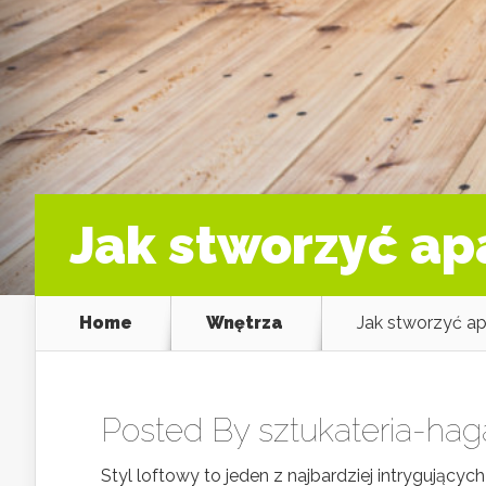
Jak stworzyć ap
Home
Wnętrza
Jak stworzyć a
Posted By
sztukateria-hag
Styl loftowy to jeden z najbardziej intrygującyc