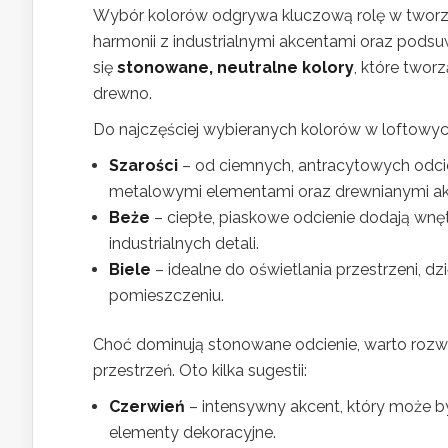
Wybór kolorów odgrywa kluczową rolę w tworze
harmonii z industrialnymi akcentami oraz podsu
się
stonowane, neutralne kolory
, które twor
drewno.
Do najczęściej wybieranych kolorów w loftowyc
Szarości
– od ciemnych, antracytowych odcie
metalowymi elementami oraz drewnianymi ak
Beże
– ciepłe, piaskowe odcienie dodają wnę
industrialnych detali.
Biele
– idealne do oświetlania przestrzeni, dz
pomieszczeniu.
Choć dominują stonowane odcienie, warto rozw
przestrzeń. Oto kilka sugestii:
Czerwień
– intensywny akcent, który może by
elementy dekoracyjne.