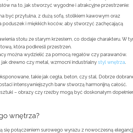
łów na to, jak stworzyć wygodne i atrakcyjne przestrzenie:
nna być przytulna, z dużą sofą, stolikiem kawowym oraz
a poduszek i miękkich koców, aby stworzyć zachęcającą
awienia stołu ze starym krzesłem, co dodaje charakteru. W t
ową, która podkreśli przestrzeń.
pracy można wydzielić za pomocą regałów czy parawanów.
 jak drewno czy metal, wzmocni industrialny
styl wnętrza
.
eksponowane, takie jak cegła, beton, czy stal. Dobrze dobran
 postaci intensywniejszych barw stworzą harmonijną całość.
u sztuki – obrazy czy rzeźby mogą być doskonałym dopełni
ego wnętrza?
ją się połączeniem surowego wyrazu z nowoczesną elegancj