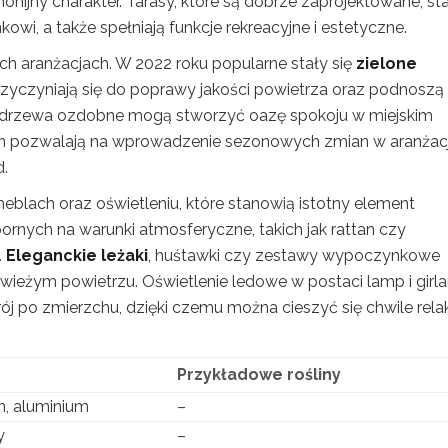
monijny charakter. Tarasy, które są dobrze zaprojektowane, sta
owi, a także spełniają funkcje rekreacyjne i estetyczne.
h aranżacjach. W 2022 roku popularne stały się
zielone
rzyczyniają się do poprawy jakości powietrza oraz podnoszą
e drzewa ozdobne mogą stworzyć oazę spokoju w miejskim
ślin pozwalają na wprowadzenie sezonowych zmian w aranżacj
d.
lach oraz oświetleniu, które stanowią istotny element
nych na warunki atmosferyczne, takich jak rattan czy
.
Eleganckie leżaki
, huśtawki czy zestawy wypoczynkowe
wieżym powietrzu. Oświetlenie ledowe w postaci lamp i girl
j po zmierzchu, dzięki czemu można cieszyć się chwile rela
Przykładowe rośliny
n, aluminium
–
y
–