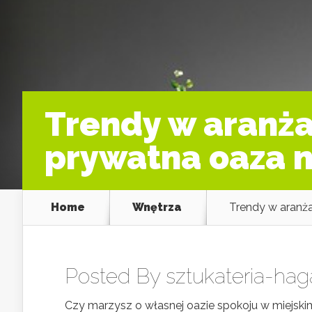
Trendy w aranża
prywatna oaza 
Home
Wnętrza
Trendy w aranża
Posted By
sztukateria-hag
Czy marzysz o własnej oazie spokoju w miejski