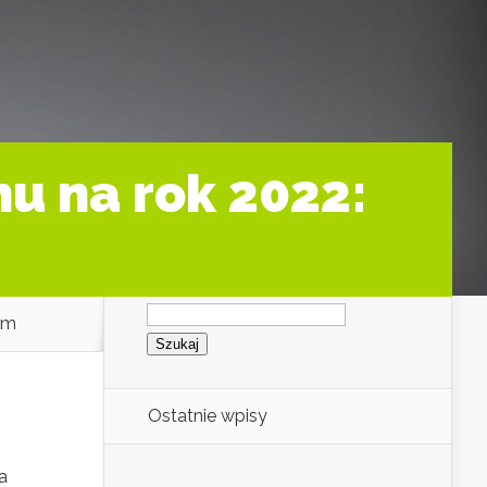
u na rok 2022:
Szukaj:
em
Ostatnie wpisy
a