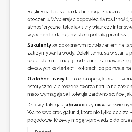
Rośliny na tarasie na dachu mogą znacznie pod
otoczeniu. Wybierając odpowiednią roślinność, 
atmosferyczne, takie jak silny wiatr czy inten
wyborem będą rośliny, które potrafią przetrwać 
Sukulenty
są doskonałym rozwiązaniem na tara
zatrzymywania wody. Dzięki temu, są w stanie p
osób, które nie mogą codziennie zajmować się 
ciekawych kształtach i kolorach, co pozwala na
Ozdobne trawy
to kolejna opcja, która doskonal
estetyczne, ale również tworzą naturalne zasło
mało wymagające i tolerują zarówno słońce, jak i
Krzewy, takie jak
jałowiec
czy
cisa
, są świetn
Warto wybierać gatunki, które nie tylko dobrze
pogodowe. Krzewy mogą wprowadzić do przestr