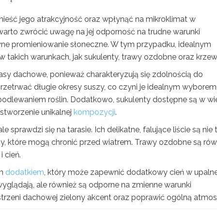
nieść jego atrakcyjność oraz wpłynąć na mikroklimat w
warto zwrócić uwagę na jej odporność na trudne warunki
sywne promieniowanie słoneczne. W tym przypadku, idealnym
w takich warunkach, jak sukulenty, trawy ozdobne oraz krzew
sy dachowe, ponieważ charakteryzują się zdolnością do
rzetrwać długie okresy suszy, co czyni je idealnym wyborem
podlewaniem roślin. Dodatkowo, sukulenty dostępne są w wi
 stworzenie unikalnej
kompozycji
.
e sprawdzi się na tarasie. Ich delikatne, falujące liście są nie 
ny, które mogą chronić przed wiatrem. Trawy ozdobne są rów
 cień.
ym
dodatkiem
, który może zapewnić dodatkowy cień w upalne
 wyglądają, ale również są odporne na zmienne warunki
zeni dachowej zielony akcent oraz poprawić ogólną atmosf