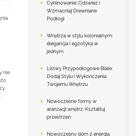
Cyklinowanie: Odśwież i
Wzmacniaj Drewniane
ynia
Podłogi
Wnętrza w stylu kolonialnym:
elegancja i egzotyka w
jednym
Listwy Przypodłogowe Białe:
y nie
Dodaj Stylu i Wykończenia
sto
Twojemu Wnętrzu
eży
.
Nowoczesne formy w
aranżacji wnętrz: Kształtuj
przestrzeń
Nowoczesny dom z energią