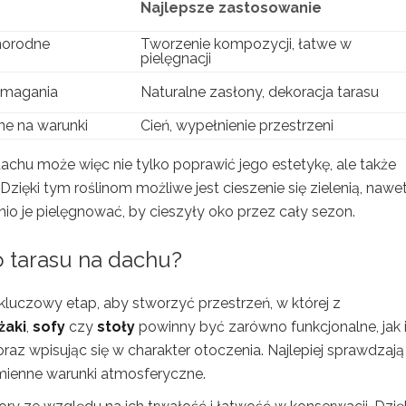
Najlepsze zastosowanie
norodne
Tworzenie kompozycji, łatwe w
pielęgnacji
wymagania
Naturalne zasłony, dekoracja tarasu
ne na warunki
Cień, wypełnienie przestrzeni
achu może więc nie tylko poprawić jego estetykę, ale także
ęki tym roślinom możliwe jest cieszenie się zielenią, nawe
io je pielęgnować, by cieszyły oko przez cały sezon.
 tarasu na dachu?
luczowy etap, aby stworzyć przestrzeń, w której z
żaki
,
sofy
czy
stoły
powinny być zarówno funkcjonalne, jak 
az wpisując się w charakter otoczenia. Najlepiej sprawdzają 
ienne warunki atmosferyczne.