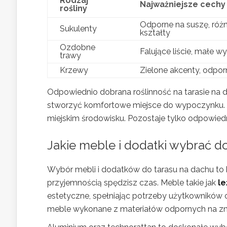
Rodzaj
Najważniejsze cechy
rośliny
Odporne na suszę, róż
Sukulenty
kształty
Ozdobne
Falujące liście, małe 
trawy
Krzewy
Zielone akcenty, odpor
Odpowiednio dobrana roślinność na tarasie na d
stworzyć komfortowe miejsce do wypoczynku. Dzi
miejskim środowisku. Pozostaje tylko odpowiedn
Jakie meble i
dodatki
wybrać do
Wybór mebli i dodatków do tarasu na dachu to k
przyjemnością spędzisz czas. Meble takie jak
le
estetyczne, spełniając potrzeby użytkowników or
meble wykonane z materiałów odpornych na zm