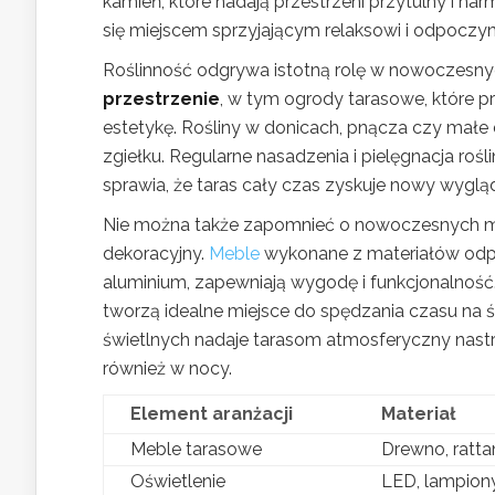
kamień, które nadają przestrzeni przytulny i har
się miejscem sprzyjającym relaksowi i odpoczynk
Roślinność odgrywa istotną rolę w nowoczesnyc
przestrzenie
, w tym ogrody tarasowe, które p
estetykę. Rośliny w donicach, pnącza czy mał
zgiełku. Regularne nasadzenia i pielęgnacja ro
sprawia, że taras cały czas zyskuje nowy wyglą
Nie można także zapomnieć o nowoczesnych meb
dekoracyjny.
Meble
wykonane z materiałów odpor
aluminium, zapewniają wygodę i funkcjonalność
tworzą idealne miejsce do spędzania czasu na ś
świetlnych nadaje tarasom atmosferyczny nastró
również w nocy.
Element aranżacji
Materiał
Meble tarasowe
Drewno, ratta
Oświetlenie
LED, lampion