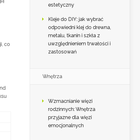
ją
estetyczny
Kleje do DIY: jak wybrać
odpowiedni klej do drewna,
metalu, tkanin i szkła z
uwzględnieniem trwałości i
i, co
zastosowań
Wnętrza
and
ksu
Wzmacnianie więzi
rodzinnych: Wnętrza
przyjazne dla więzi
emocjonalnych