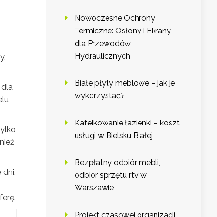
Nowoczesne Ochrony
Termiczne: Osłony i Ekrany
dla Przewodów
Hydraulicznych
y.
Białe płyty meblowe – jak je
 dla
wykorzystać?
elu
Kafelkowanie łazienki – koszt
tylko
usługi w Bielsku Białej
nież
Bezpłatny odbiór mebli,
 dni.
odbiór sprzętu rtv w
Warszawie
erę.
Projekt czasowej organizacji