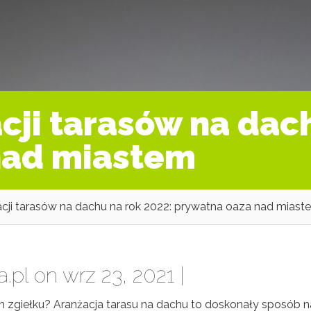
cji tarasów na dach
nad miastem
cji tarasów na dachu na rok 2022: prywatna oaza nad miast
a.pl
on wrz 23, 2021 |
m zgiełku? Aranżacja tarasu na dachu to doskonały sposób n