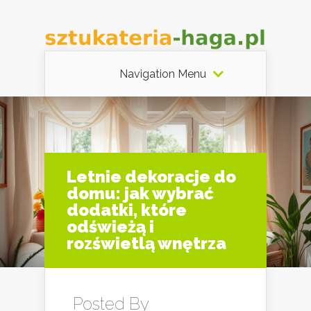
Navigation Menu
Letnie dekoracje do
domu: jak wybrać
dodatki, które
odświeżą i
rozświetlą wnętrza
Posted By