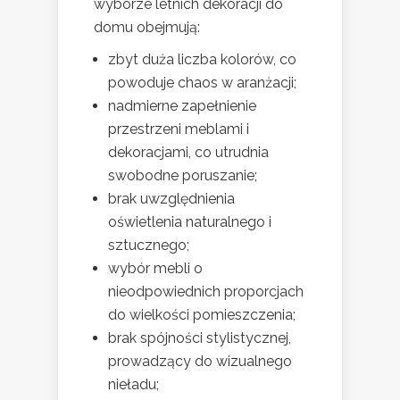
wyborze letnich dekoracji do
domu obejmują:
zbyt duża liczba kolorów, co
powoduje chaos w aranżacji;
nadmierne zapełnienie
przestrzeni meblami i
dekoracjami, co utrudnia
swobodne poruszanie;
brak uwzględnienia
oświetlenia naturalnego i
sztucznego;
wybór mebli o
nieodpowiednich proporcjach
do wielkości pomieszczenia;
brak spójności stylistycznej,
prowadzący do wizualnego
nieładu;