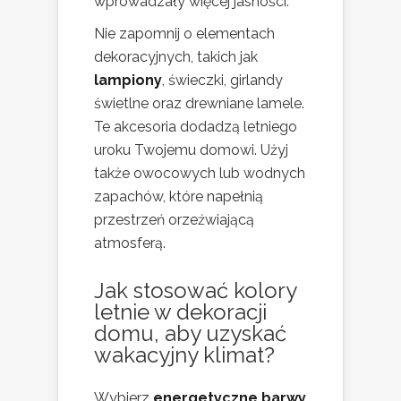
wprowadzały więcej jasności.
Nie zapomnij o elementach
dekoracyjnych, takich jak
lampiony
, świeczki, girlandy
świetlne oraz drewniane lamele.
Te akcesoria dodadzą letniego
uroku Twojemu domowi. Użyj
także owocowych lub wodnych
zapachów, które napełnią
przestrzeń orzeźwiającą
atmosferą.
Jak stosować kolory
letnie w
dekoracji
domu
, aby uzyskać
wakacyjny klimat?
Wybierz
energetyczne barwy
,