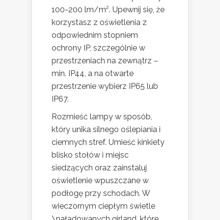
100-200 lm/m². Upewnij się, że
korzystasz z oświetlenia z
odpowiednim stopniem
ochrony IP, szczególnie w
przestrzeniach na zewnątrz –
min. IP44, a na otwarte
przestrzenie wybierz IP65 lub
IP67.
Rozmieść lampy w sposób,
który unika silnego oślepiania i
ciemnych stref. Umieść kinkiety
blisko stołów i miejsc
siedzących oraz zainstaluj
oświetlenie wpuszczane w
podłogę przy schodach. W
wieczornym ciepłym świetle
\naładowanych girland, które