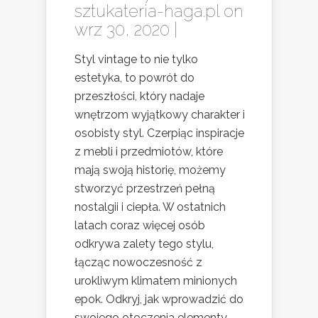
sztukateria-haga.pl
on
wrz 30, 2020 |
Styl vintage to nie tylko
estetyka, to powrót do
przeszłości, który nadaje
wnętrzom wyjątkowy charakter i
osobisty styl. Czerpiąc inspiracje
z mebli i przedmiotów, które
mają swoją historię, możemy
stworzyć przestrzeń pełną
nostalgii i ciepła. W ostatnich
latach coraz więcej osób
odkrywa zalety tego stylu,
łącząc nowoczesność z
urokliwym klimatem minionych
epok. Odkryj, jak wprowadzić do
swojego otoczenia elementy