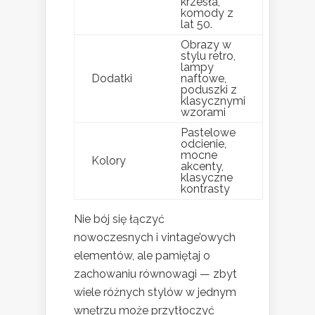
krzesła,
komody z
lat 50.
Obrazy w
stylu retro,
lampy
Dodatki
naftowe,
poduszki z
klasycznymi
wzorami
Pastelowe
odcienie,
mocne
Kolory
akcenty,
klasyczne
kontrasty
Nie bój się łączyć
nowoczesnych i vintage’owych
elementów, ale pamiętaj o
zachowaniu równowagi — zbyt
wiele różnych stylów w jednym
wnętrzu może przytłoczyć