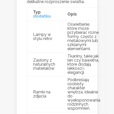
delikatne rozproszenie światła.
Typ
Opis
dodatku
Oświetlenie,
które może
przybierać różne
Lampy w
formy, często z
stylu retro
metalowymi lub
szklanymi
elementami.
Tkaniny, takie jak
Zasłony z
len czy bawełna,
naturalnych
które dodają
materiałów
lekkości i
elegancji.
Podkreślają
osobisty
charakter
Ramki na
wnętrza, idealne
zdjęcia
do
wyeksponowania
rodzinnych
wspomnień.