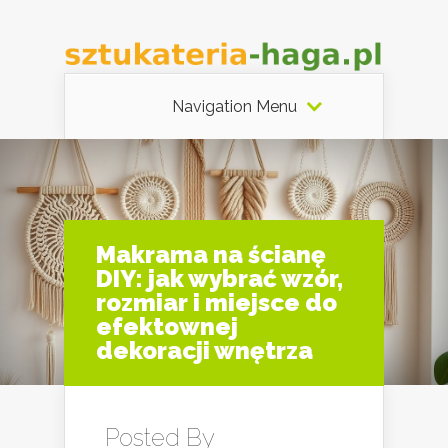
Navigation Menu
Makrama na ścianę
DIY: jak wybrać wzór,
rozmiar i miejsce do
efektownej
dekoracji wnętrza
Posted By