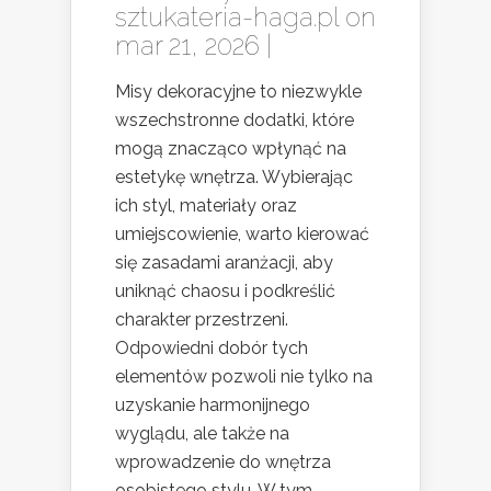
sztukateria-haga.pl
on
mar 21, 2026 |
Misy dekoracyjne to niezwykle
wszechstronne dodatki, które
mogą znacząco wpłynąć na
estetykę wnętrza. Wybierając
ich styl, materiały oraz
umiejscowienie, warto kierować
się zasadami aranżacji, aby
uniknąć chaosu i podkreślić
charakter przestrzeni.
Odpowiedni dobór tych
elementów pozwoli nie tylko na
uzyskanie harmonijnego
wyglądu, ale także na
wprowadzenie do wnętrza
osobistego stylu. W tym