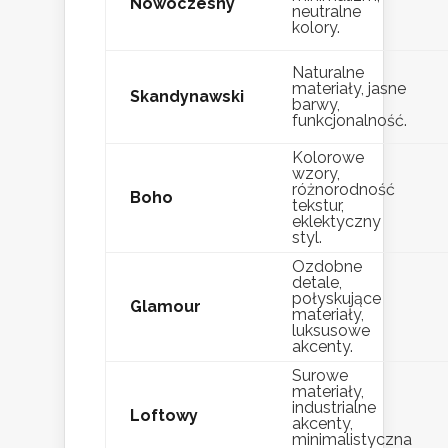
Nowoczesny
neutralne
kolory.
Naturalne
materiały, jasne
Skandynawski
barwy,
funkcjonalność.
Kolorowe
wzory,
różnorodność
Boho
tekstur,
eklektyczny
styl.
Ozdobne
detale,
połyskujące
Glamour
materiały,
luksusowe
akcenty.
Surowe
materiały,
industrialne
Loftowy
akcenty,
minimalistyczna