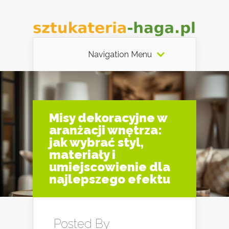
Navigation Menu
Misy dekoracyjne w
aranżacji wnętrza:
jak wybrać styl,
materiały i
umiejscowienie dla
najlepszego efektu
Posted By