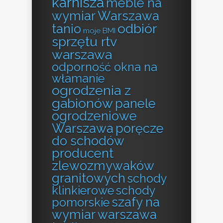
karnisza
meble na
wymiar Warszawa
odbiór
tanio
moje BMI
sprzętu rtv
warszawa
odporność okna na
włamanie
ogrodzenia z
gabionów
panele
ogrodzeniowe
Warszawa
poręcze
do schodów
producent
zlewozmywaków
granitowych
schody
klinkierowe
schody
szafy na
pomorskie
wymiar warszawa