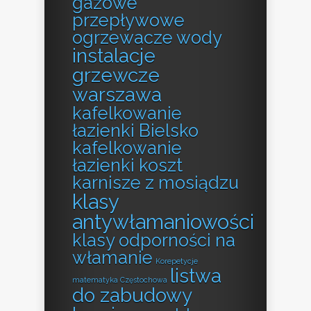
gazowe
przepływowe
ogrzewacze wody
instalacje
grzewcze
warszawa
kafelkowanie
łazienki Bielsko
kafelkowanie
łazienki koszt
karnisze z mosiądzu
klasy
antywłamaniowości
klasy odporności na
włamanie
Korepetycje
listwa
matematyka Częstochowa
do zabudowy