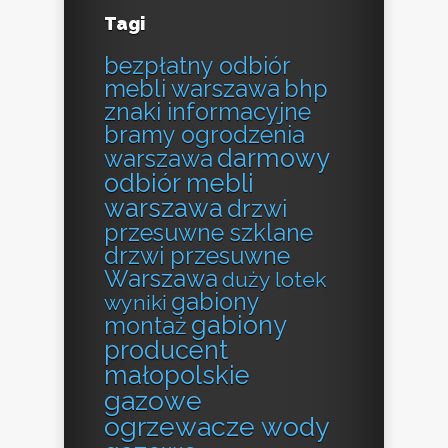
Tagi
bezpłatny odbiór
mebli warszawa
bhp
znaki informacyjne
bramy ogrodzenia
darmowy
warszawa
odbiór mebli
warszawa
drzwi
przesuwne szklane
drzwi przesuwne
Warszawa
duży lotek
gabiony
wyniki
gabiony
montaż
producent
małopolskie
gazowe
ogrzewacze wody