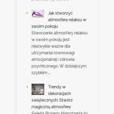
Jak stworzyć
atmosferę relaksu w
swoim pokoju
Stworzenie atmosfery relaksu
w swoim pokoju jest
niezwykle ważne dla
utrzymania równowagi
emocjonalnej i zdrowia
psychicznego. W dzisiejszym
szybkim …
Trendy w
dekoracjach
świątecznych: Stwórz
magiczną atmosferę
Święta Bożego Narodzenia to