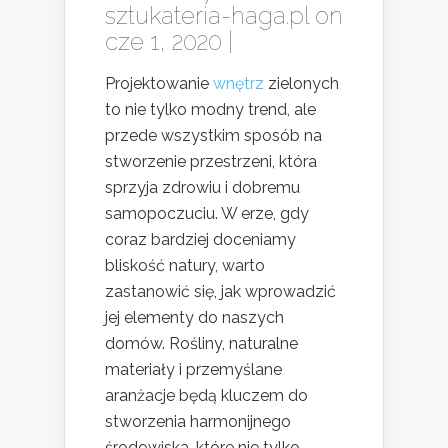
sztukateria-haga.pl
on
cze 1, 2020 |
Projektowanie
wnętrz
zielonych
to nie tylko modny trend, ale
przede wszystkim sposób na
stworzenie przestrzeni, która
sprzyja zdrowiu i dobremu
samopoczuciu. W erze, gdy
coraz bardziej doceniamy
bliskość natury, warto
zastanowić się, jak wprowadzić
jej elementy do naszych
domów. Rośliny, naturalne
materiały i przemyślane
aranżacje będą kluczem do
stworzenia harmonijnego
środowiska, które nie tylko