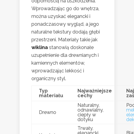
odpornością na uszkodzenia.
Wprowadzając go do wnętrza,
można uzyskać elegancki i
ponadczasowy wygląd, a jego
naturalne tekstury dodają głębi
przestrzeni. Materiały takie jak
wiklina
stanowią doskonałe
uzupełnienie dla drewnianych i
kamiennych elementów,
wprowadzając lekkość i
organiczny styl.
Typ
Najważniejsze
Na
materiału
cechy
za
Naturalny,
Pod
odnawialny,
me
Drewno
ciepły w
el
dotyku
dek
Trwały,
elegancki,
Bla