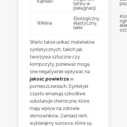
Kamień
łatwy w
pod
pielęgnacji
Kos
Ekologiczny,
og
Wiklina
elastyczny,
el
lekki
oz
Warto także unikać materiałów
syntetycznych, takich jak
tworzywa sztuczne czy
kompozyty, ponieważ mogą
one negatywnie wpływać na
jakość powietrza
w
pomieszczeniach. Syntetyki
często emanują szkodliwe
substancje chemiczne, które
mają wpływ na zdrowie
domowników. Zamiast nich,
wybierajmy surowce, które są