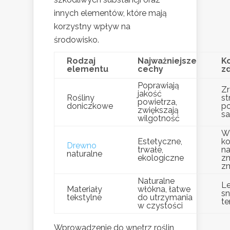
innych elementów, które mają
korzystny wpływ na
środowisko.
Rodzaj
Najważniejsze
Ko
elementu
cechy
z
Poprawiają
Z
jakość
Rośliny
st
powietrza,
doniczkowe
p
zwiększają
s
wilgotność
W
Estetyczne,
ko
Drewno
trwałe,
na
naturalne
ekologiczne
zm
z
Naturalne
Le
Materiały
włókna, łatwe
sn
tekstylne
do utrzymania
te
w czystości
Wprowadzenie do wnętrz roślin