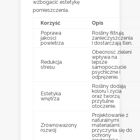
wzbogacić estetykę
pomieszczenia.
Korzyść
Opis
Poprawa
Rośliny filtrują
jakości
zanieczyszczenia
powietrza
i dostarczają tlen.
Obecność zieleni
wpływa na
Redukcja
lepsze
stresu
samopoczucie
psychiczne i
odprężenie.
Rośliny dodają
koloru i życia
Estetyka
oraz tworzą
wnętrza
przytulne
otoczenie.
Projektowanie z
naturalnymi
Zrównoważony
materiałami
rozwój
przyczynia się do
ochrony