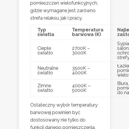
pomieszczeń wielofunkcyjnych,
gdzie wymagane jest zarówno
strefa relaksu, jak i pracy.
Typ
Temperatura
Najl
światła
barwowa (K)
zast
Sypia
Ciepłe
2700K –
salon
światło
3000K
ochr
stref
Łazie
Neutralne
3500K –
pomi
światło
4000K
wielo
Biura
Zimne
4000K –
pomi
światło
5000K
do na
Ostateczny wybór temperatury
barwowej powinien być
dostosowany nie tylko do
funkcji danego pomieszczenia,