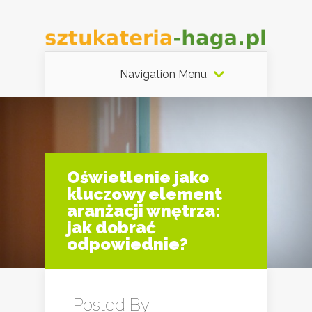
Navigation Menu
Oświetlenie jako
kluczowy element
aranżacji wnętrza:
jak dobrać
odpowiednie?
Posted By