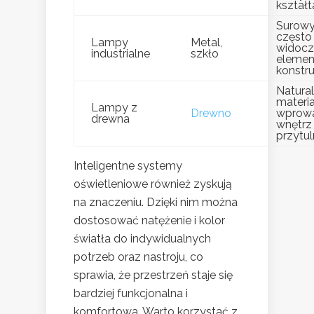
kształ
Surowy
często
Lampy
Metal,
widocz
industrialne
szkło
elemen
konstr
Natura
materia
Lampy z
Drewno
wprow
drewna
wnętrz 
przytu
Inteligentne systemy
oświetleniowe również zyskują
na znaczeniu. Dzięki nim można
dostosować natężenie i kolor
światła do indywidualnych
potrzeb oraz nastroju, co
sprawia, że przestrzeń staje się
bardziej funkcjonalna i
komfortowa. Warto korzystać z