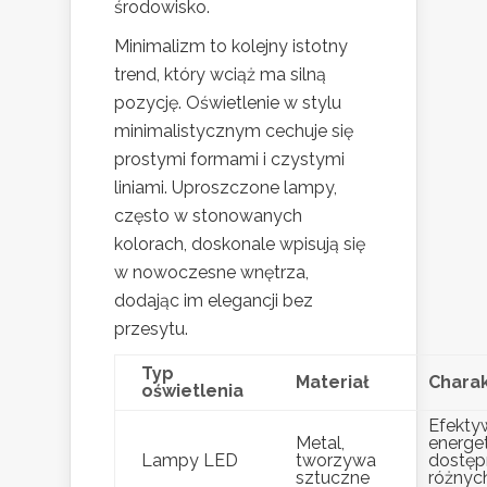
środowisko.
Minimalizm to kolejny istotny
trend, który wciąż ma silną
pozycję. Oświetlenie w stylu
minimalistycznym cechuje się
prostymi formami i czystymi
liniami. Uproszczone lampy,
często w stonowanych
kolorach, doskonale wpisują się
w nowoczesne wnętrza,
dodając im elegancji bez
przesytu.
Typ
Materiał
Charak
oświetlenia
Efekty
Metal,
energet
Lampy LED
tworzywa
dostęp
sztuczne
różnych