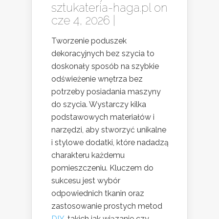
sztukateria-haga.pl
on
cze 4, 2026 |
Tworzenie poduszek
dekoracyjnych bez szycia to
doskonały sposób na szybkie
odświeżenie wnętrza bez
potrzeby posiadania maszyny
do szycia. Wystarczy kilka
podstawowych materiałów i
narzędzi, aby stworzyć unikalne
i stylowe dodatki, które nadadzą
charakteru każdemu
pomieszczeniu. Kluczem do
sukcesu jest wybór
odpowiednich tkanin oraz
zastosowanie prostych metod
DIY
, takich jak wiązanie czy