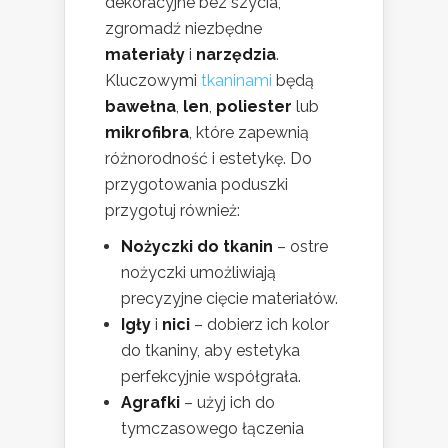
dekoracyjne bez szycia,
zgromadź niezbędne
materiały
i
narzędzia
.
Kluczowymi
tkaninami
będą
bawełna
,
len
,
poliester
lub
mikrofibra
, które zapewnią
różnorodność i estetykę. Do
przygotowania poduszki
przygotuj również:
Nożyczki do tkanin
– ostre
nożyczki umożliwiają
precyzyjne cięcie materiałów.
Igły
i
nici
– dobierz ich kolor
do tkaniny, aby estetyka
perfekcyjnie współgrała.
Agrafki
– użyj ich do
tymczasowego łączenia