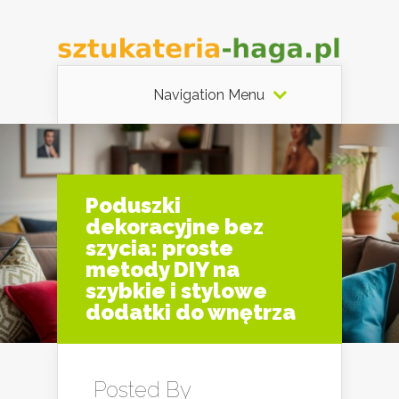
Navigation Menu
Poduszki
dekoracyjne bez
szycia: proste
metody DIY na
szybkie i stylowe
dodatki do wnętrza
Posted By