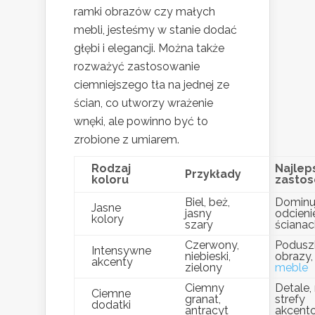
ramki obrazów czy małych
mebli, jesteśmy w stanie dodać
głębi i elegancji. Można także
rozważyć zastosowanie
ciemniejszego tła na jednej ze
ścian, co utworzy wrażenie
wnęki, ale powinno być to
zrobione z umiarem.
Rodzaj
Najlep
Przykłady
koloru
zastos
Biel, beż,
Dominu
Jasne
jasny
odcieni
kolory
szary
ścianac
Czerwony,
Poduszk
Intensywne
niebieski,
obrazy,
akcenty
zielony
meble
Ciemny
Detale, 
Ciemne
granat,
strefy
dodatki
antracyt
akcent