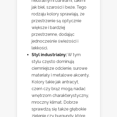
neutralnymi barwami, takimi
jak biel, szarości i beże. Tego
rodzaju kolory sprawiają, że
przestrzenie są optycznie
większe i bardziej
przestrzenne, dodając
jednocześnie świeżości i
lekkości.
Styl industrialny:
W tym
stylu często dominują
ciemniejsze odcienie, surowe
materiały i metalowe akcenty.
Kolory takie jak antracyt,
czerń czy brąz mogą nadać
wnętrzom charakterystyczny,
mroczny klimat. Dobrze
sprawdzą się także głębokie
zielenie czy burgundy, które