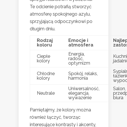
Te odcienie potrafią stworzyć
atmosferę spokojnego azylu,
sprzyjającą odpoczynkowi po
długim dniu.
Rodzaj
Emocje i
Najle
koloru
atmosfera
zasto
Energia,
Ciepłe
Kuchni
radość,
kolory
jadalni
optymizm
Sypialn
Chłodne
Spokój, relaks,
łazienk
kolory
harmonia
wypo
Uniwersalność,
Salon,
Neutrale
elegancja,
przedp
wyważenie
biura
Pamiętajmy, że kolory można
również łączyć, tworząc
interesujące kontrasty i akcenty,