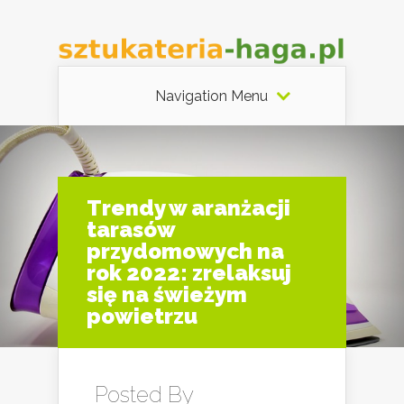
Navigation Menu
Trendy w aranżacji
tarasów
przydomowych na
rok 2022: zrelaksuj
się na świeżym
powietrzu
Posted By