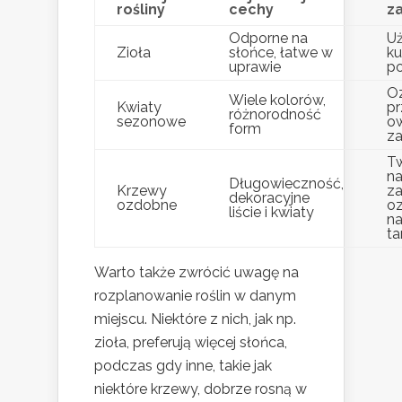
rośliny
cechy
z
Odporne na
U
Zioła
słońce, łatwe w
ku
uprawie
p
Oz
Wiele kolorów,
Kwiaty
pr
różnorodność
sezonowe
o
form
za
T
na
Długowieczność,
Krzewy
za
dekoracyjne
ozdobne
oz
liście i kwiaty
na
ta
Warto także zwrócić uwagę na
rozplanowanie roślin w danym
miejscu. Niektóre z nich, jak np.
zioła, preferują więcej słońca,
podczas gdy inne, takie jak
niektóre krzewy, dobrze rosną w