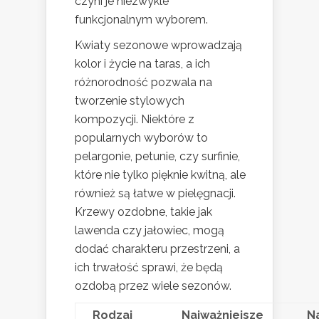
czyni je niezwykle
funkcjonalnym wyborem.
Kwiaty sezonowe wprowadzają
kolor i życie na taras, a ich
różnorodność pozwala na
tworzenie stylowych
kompozycji. Niektóre z
popularnych wyborów to
pelargonie, petunie, czy surfinie,
które nie tylko pięknie kwitną, ale
również są łatwe w pielęgnacji.
Krzewy ozdobne, takie jak
lawenda czy jałowiec, mogą
dodać charakteru przestrzeni, a
ich trwałość sprawi, że będą
ozdobą przez wiele sezonów.
Rodzaj
Najważniejsze
N