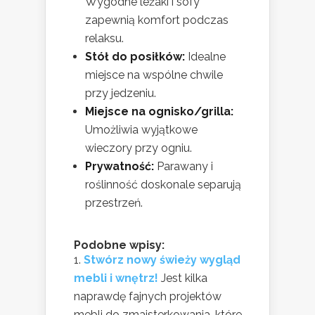
Wygodne leżaki i sofy
zapewnią komfort podczas
relaksu.
Stół do posiłków:
Idealne
miejsce na wspólne chwile
przy jedzeniu.
Miejsce na ognisko/grilla:
Umożliwia wyjątkowe
wieczory przy ogniu.
Prywatność:
Parawany i
roślinność doskonale separują
przestrzeń.
Podobne wpisy:
Stwórz nowy świeży wygląd
mebli i wnętrz!
Jest kilka
naprawdę fajnych projektów
mebli do zmajsterkowania, które