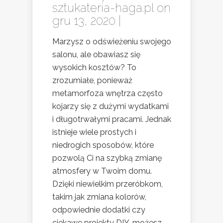
sztukateria-haga.pl
on
gru 13, 2020 |
Marzysz o odświeżeniu swojego
salonu, ale obawiasz się
wysokich kosztów? To
zrozumiałe, ponieważ
metamorfoza wnętrza często
kojarzy się z dużymi wydatkami
i długotrwałymi pracami. Jednak
istnieje wiele prostych i
niedrogich sposobów, które
pozwolą Ci na szybką zmianę
atmosfery w Twoim domu.
Dzięki niewielkim przeróbkom,
takim jak zmiana kolorów,
odpowiednie dodatki czy
ciekawe projekty DIY, możesz