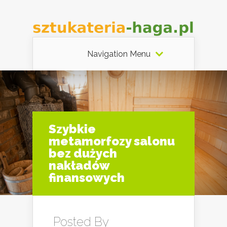
Navigation Menu
Szybkie
metamorfozy salonu
bez dużych
nakładów
finansowych
Posted By