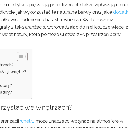
itu nie tylko upiększają przestrzeń, ale także wpływają na n
rycie, jak wykorzystać te naturalne barwy oraz jakie
dodatk
e całkowicie odmienić charakter wnętrza. Warto również
łgrały z taką aranżacją, wprowadzając do niej jeszcze więcej 
 w świat natury, która pomoże Ci stworzyć przestrzeń pełną
trzach?
nżacji wnętrz?
kolory?
atury?
orzystać we wnętrzach?
aranżacji
wnętrz
może znacząco wpłynąć na atmosferę w