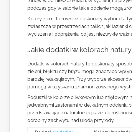
tonów w pomieszczeniach. W sypialni, na prz
podczas gdy w salonie takie odcienie mogą zr
Kolory ziemi to również doskonały wybór dla ty
zwłaszcza w przestrzeniach takich jak łazienki 
wyciszenia i odprężenia, co jest niezwykle waż
Jakie dodatki w kolorach natur
Dodatki w kolorach natury to doskonały sposób
zieleni, błękitu czy brązu mogą znacząco wpłyn
bardziej relaksującym. Przy wyborze akcesorió
pomogą w uzyskaniu zharmonizowanego wystro
Poduszki w kolorze oliwkowym lub miętowym mo
jedwabnymi zasłonami w delikatnym odcieniu bł
przedstawiające naturalne pejzaże lub roślinno
odrobiny zachwytu nad urodą przyrody.