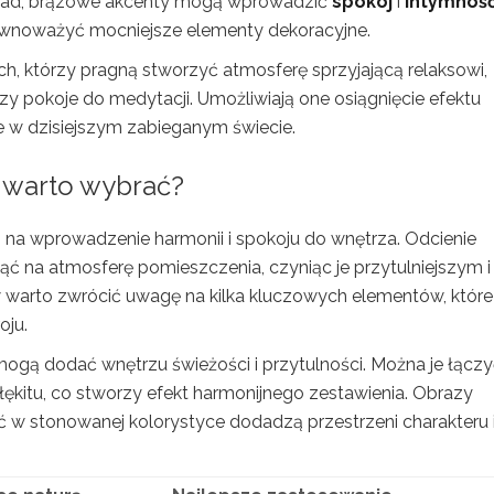
ykład, brązowe akcenty mogą wprowadzić
spokój
i
intymnoś
ównoważyć mocniejsze elementy dekoracyjne.
ch, którzy pragną stworzyć atmosferę sprzyjającą relaksowi,
czy pokoje do medytacji. Umożliwiają one osiągnięcie efektu
ne w dzisiejszym zabieganym świecie.
y warto wybrać?
 na wprowadzenie harmonii i spokoju do wnętrza. Odcienie
ąć na atmosferę pomieszczenia, czyniąc je przytulniejszym i
w warto zwrócić uwagę na kilka kluczowych elementów, które
ju.
gą dodać wnętrzu świeżości i przytulności. Można je łączy
ękitu, co stworzy efekt harmonijnego zestawienia. Obrazy
ść w stonowanej kolorystyce dodadzą przestrzeni charakteru 