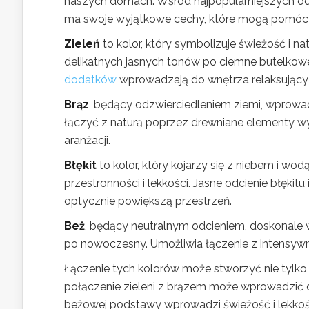
naszych domach. Wśród najpopularniejszych odcie
ma swoje wyjątkowe cechy, które mogą pomóc 
Zieleń
to kolor, który symbolizuje świeżość i 
delikatnych jasnych tonów po ciemne butelkowe 
dodatków
wprowadzają do wnętrza relaksujący 
Brąz
, będący odzwierciedleniem ziemi, wprowa
łączyć z naturą poprzez drewniane elementy wy
aranżacji.
Błękit
to kolor, który kojarzy się z niebem i wo
przestronności i lekkości. Jasne odcienie błęki
optycznie powiększą przestrzeń.
Beż
, będący neutralnym odcieniem, doskonale 
po nowoczesny. Umożliwia łączenie z intensywni
Łączenie tych kolorów może stworzyć nie tylko e
połączenie zieleni z brązem może wprowadzić 
beżowej podstawy wprowadzi świeżość i lekkoś