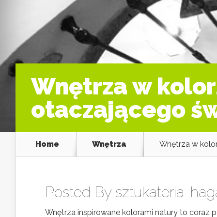
Wnętrza w kolorz
otaczającego ś
Home
Wnętrza
Wnętrza w kolor
Posted By
sztukateria-hag
Wnętrza inspirowane kolorami natury to coraz p