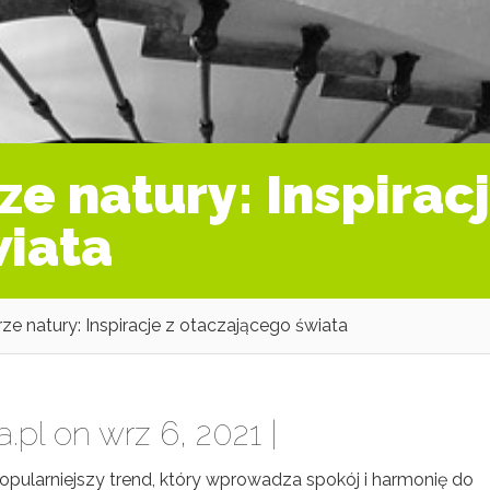
e natury: Inspiracj
wiata
ze natury: Inspiracje z otaczającego świata
a.pl
on wrz 6, 2021 |
opularniejszy trend, który wprowadza spokój i harmonię do