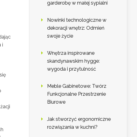
garderobę w małej sypialni
Nowinki technologiczne w
dekoracji wnętrz: Odmień
swoje życie
dając
 i
Wnętrza inspirowane
skandynawskim hygge:
wygoda i przytulność
się
Meble Gabinetowe: Twórz
o
Funkcjonalne Przestrzenie
Biurowe
żacji
Jak stworzyć ergonomiczne
rozwiązania w kuchni?
ch