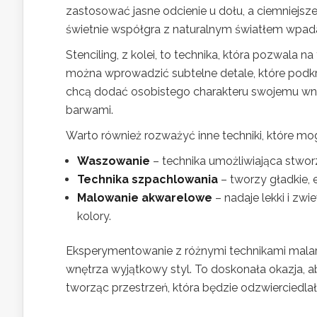
zastosować jasne odcienie u dołu, a ciemniejsze
świetnie współgra z naturalnym światłem wpad
Stenciling, z kolei, to technika, która pozwala
można wprowadzić subtelne detale, które podkre
chcą dodać osobistego charakteru swojemu wnę
barwami.
Warto również rozważyć inne techniki, które mog
Waszowanie
– technika umożliwiająca stworz
Technika szpachlowania
– tworzy gładkie, e
Malowanie akwarelowe
– nadaje lekki i zwi
kolory.
Eksperymentowanie z różnymi technikami malar
wnętrza wyjątkowy styl. To doskonała okazja, 
tworząc przestrzeń, która będzie odzwierciedlała