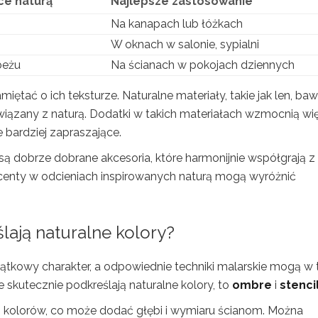
ące naturą
Najlepsze zastosowanie
Na kanapach lub łóżkach
W oknach w salonie, sypialni
 beżu
Na ścianach w pokojach dziennych
tać o ich teksturze. Naturalne materiały, takie jak len, ba
zany z naturą. Dodatki w takich materiałach wzmocnią wię
 bardziej zapraszające.
ą dobrze dobrane akcesoria, które harmonijnie współgrają z
enty w odcieniach inspirowanych naturą mogą wyróżnić
ślają naturalne kolory?
tkowy charakter, a odpowiednie techniki malarskie mogą w
skutecznie podkreślają naturalne kolory, to
ombre
i
stenci
h kolorów, co może dodać głębi i wymiaru ścianom. Można