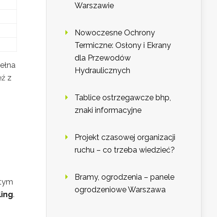
Warszawie
Nowoczesne Ochrony
Termiczne: Osłony i Ekrany
dla Przewodów
wełna
Hydraulicznych
ź z
Tablice ostrzegawcze bhp,
znaki informacyjne
Projekt czasowej organizacji
ruchu – co trzeba wiedzieć?
Bramy, ogrodzenia – panele
 tym
ogrodzeniowe Warszawa
ling
.