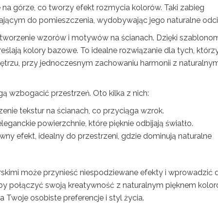
 na górze, co tworzy efekt rozmycia kolorów. Taki zabieg
ającym do pomieszczenia, wydobywając jego naturalne odci
 na tworzenie wzorów i motywów na ścianach. Dzięki szablono
ślają kolory bazowe. To idealne rozwiązanie dla tych, którz
trzu, przy jednoczesnym zachowaniu harmonii z naturalnym
ą wzbogacić przestrzeń. Oto kilka z nich:
enie tekstur na ścianach, co przyciąga wzrok.
leganckie powierzchnie, które pięknie odbijają światło.
ewny efekt, idealny do przestrzeni, gdzie dominują naturalne
skimi może przynieść niespodziewane efekty i wprowadzić 
aby połączyć swoją kreatywność z naturalnym pięknem kolor
 Twoje osobiste preferencje i styl życia.