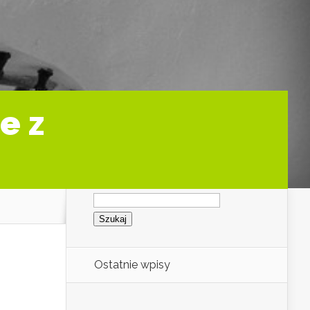
e z
Szukaj:
Ostatnie wpisy