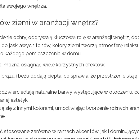
dla swojego wnętrza.
rów ziemi w aranżacji wnętrz?
dcienie ochry, odgrywają kluczową rolę w aranżacji wnętrz, do
 do jaskrawych tonów, kolory ziemi tworzą atmosferę relaksu
 do każdego pomieszczenia w domu.
, można osiągnąć wiele korzystnych efektów:
rązu i beżu dodają ciepła, co sprawia, że przestrzenie stają 
odzwierciedlają naturalne barwy występujące w otoczeniu, c
nej estetyki.
ą się z innymi kolorami, umożliwiając tworzenie różnych aran
ne.
 być stosowane zarówno w ramach akcentów, jak i dominujący