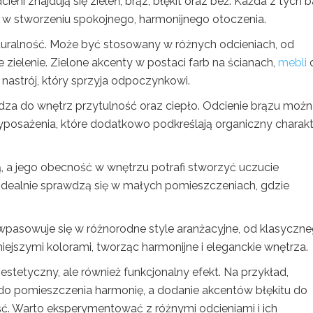
ni znajdują się zieleń, brąz, błękit oraz beż. Każda z tych 
w stworzeniu spokojnego, harmonijnego otoczenia.
naturalność. Może być stosowany w różnych odcieniach, od
zielenie. Zielone akcenty w postaci farb na ścianach,
mebli
nastrój, który sprzyja odpoczynkowi.
dza do wnętrz przytulność oraz ciepło. Odcienie brązu moż
posażenia, które dodatkowo podkreślają organiczny charakt
dą, a jego obecność w wnętrzu potrafi stworzyć uczucie
tu idealnie sprawdzą się w małych pomieszczeniach, gdzie
wpasowuje się w różnorodne style aranżacyjne, od klasyczn
ejszymi kolorami, tworząc harmonijne i eleganckie wnętrza.
stetyczny, ale również funkcjonalny efekt. Na przykład,
do pomieszczenia harmonię, a dodanie akcentów błękitu do
ć. Warto eksperymentować z różnymi odcieniami i ich