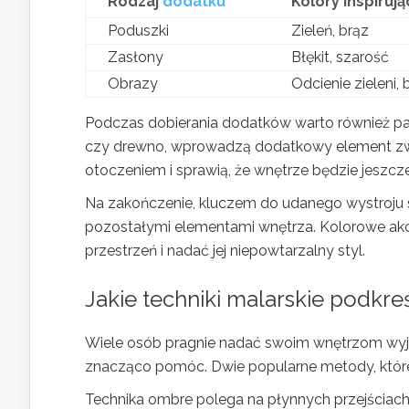
Rodzaj
dodatku
Kolory inspiruj
Poduszki
Zieleń, brąz
Zasłony
Błękit, szarość
Obrazy
Odcienie zieleni,
Podczas dobierania dodatków warto również pamię
czy drewno, wprowadzą dodatkowy element zwią
otoczeniem i sprawią, że wnętrze będzie jeszcze
Na zakończenie, kluczem do udanego wystroju s
pozostałymi elementami wnętrza. Kolorowe akc
przestrzeń i nadać jej niepowtarzalny styl.
Jakie techniki malarskie podkre
Wiele osób pragnie nadać swoim wnętrzom wyją
znacząco pomóc. Dwie popularne metody, które 
Technika ombre polega na płynnych przejściac