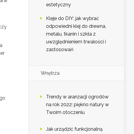
barw
estetyczny
Kleje do DIY: jak wybrać
odpowiedni klej do drewna,
czy
metalu, tkanin i szkła z
uwzględnieniem trwałości i
na
zastosowań
er
Wnętrza
Trendy w aranżacji ogrodów
ego
na rok 2022: piękno natury w
Twoim otoczeniu
Jak urządzić funkcjonalną