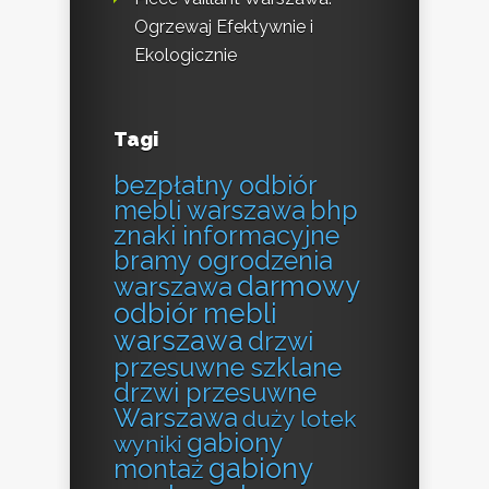
Ogrzewaj Efektywnie i
Ekologicznie
Tagi
bezpłatny odbiór
mebli warszawa
bhp
znaki informacyjne
bramy ogrodzenia
darmowy
warszawa
odbiór mebli
warszawa
drzwi
przesuwne szklane
drzwi przesuwne
Warszawa
duży lotek
gabiony
wyniki
gabiony
montaż