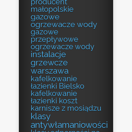
producent
małopolskie
gazowe
ogrzewacze wody
gazowe
przepływowe
ogrzewacze wody
instalacje
grzewcze
warszawa
kafelkowanie
łazienki Bielsko
kafelkowanie
łazienki koszt
karnisze z mosiądzu
klasy
antywłamaniowości