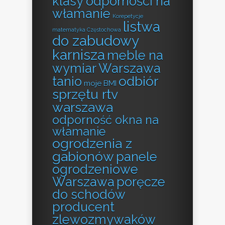
klasy odporności na
włamanie
Korepetycje
listwa
matematyka Częstochowa
do zabudowy
karnisza
meble na
wymiar Warszawa
odbiór
tanio
moje BMI
sprzętu rtv
warszawa
odporność okna na
włamanie
ogrodzenia z
gabionów
panele
ogrodzeniowe
Warszawa
poręcze
do schodów
producent
zlewozmywaków