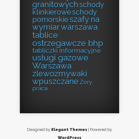
granitowych
schody
klinkierowe
schody
szafy na
pomorskie
wymiar warszawa
tablice
ostrzegawcze bhp
tabliczki informacyjne
usługi gazowe
Warszawa
zlewozmywaki
wpuszczane
Żory
praca
Designed by
Elegant Themes
| Powered by
WordPress