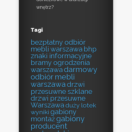
wnętrz?
Tagi
bezpłatny odbiór
mebli warszawa
bhp
znaki informacyjne
bramy ogrodzenia
darmowy
warszawa
odbiór mebli
warszawa
drzwi
przesuwne szklane
drzwi przesuwne
Warszawa
duży lotek
gabiony
wyniki
gabiony
montaż
producent