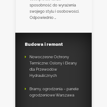
sposobność do wyrażenia
swojego stylu i osobowości.
Odpowiednio …
Budowa i remont
Nowoczesne Ochrony
Termiczne: Osłony i Ekrany
dla Przewodów
Hydraulicznych
Bramy, ogrodzenia – panele
ogrodzeniowe Warszawa