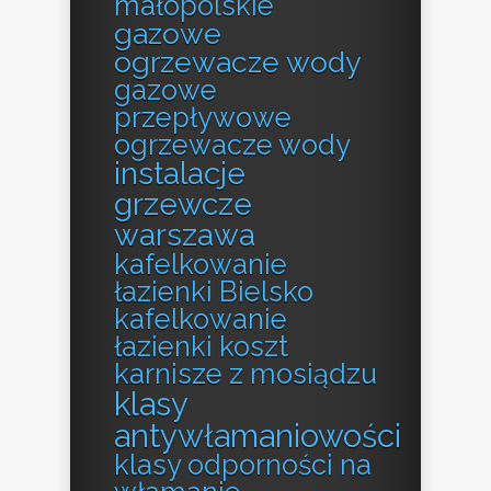
małopolskie
gazowe
ogrzewacze wody
gazowe
przepływowe
ogrzewacze wody
instalacje
grzewcze
warszawa
kafelkowanie
łazienki Bielsko
kafelkowanie
łazienki koszt
karnisze z mosiądzu
klasy
antywłamaniowości
klasy odporności na