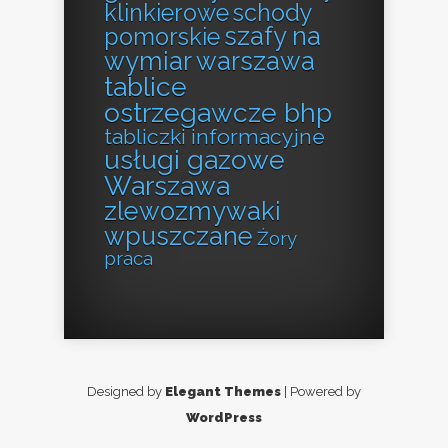
klinkierowe
schody
szafy na
pomorskie
wymiar warszawa
tablice
ostrzegawcze bhp
tabliczki informacyjne
usługi gazowe
Warszawa
zlewozmywaki
wpuszczane
Żory
praca
Designed by
Elegant Themes
| Powered by
WordPress