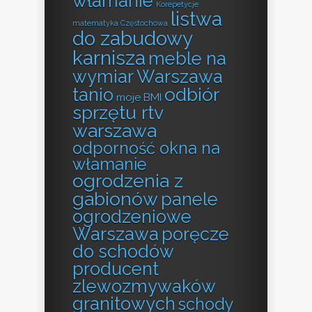
włamanie
Korepetycje
listwa
matematyka Częstochowa
do zabudowy
karnisza
meble na
wymiar Warszawa
odbiór
tanio
moje BMI
sprzętu rtv
warszawa
odporność okna na
włamanie
ogrodzenia z
gabionów
panele
ogrodzeniowe
Warszawa
poręcze
do schodów
producent
zlewozmywaków
granitowych
schody